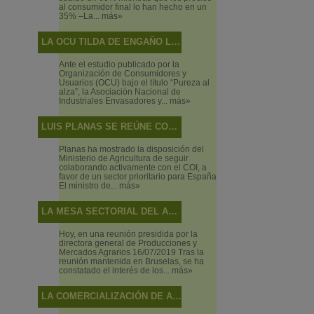
al consumidor final lo han hecho en un
35% –La...
más»
LA OCU TILDA DE ENGAÑO LO QUE SON DISCREPANCIAS DE SABOR
Ante el estudio publicado por la
Organización de Consumidores y
Usuarios (OCU) bajo el título “Pureza al
alza”, la Asociación Nacional de
Industriales Envasadores y...
más»
LUIS PLANAS SE REÚNE CON EL DIRECTOR EJECUTIVO DEL CONSEJO OLEÍCOLA INTERNACIONAL
Planas ha mostrado la disposición del
Ministerio de Agricultura de seguir
colaborando activamente con el COI, a
favor de un sector prioritario para España
El ministro de...
más»
LA MESA SECTORIAL DEL ACEITE DE OLIVA Y LA ACEITUNA DE MESA ANALIZA LA SITUACIÓN DEL SECTOR Y LAS ACTUACIONES DEL MINISTERIO EN RELACIÓN CON LOS MECANISMOS DE AUTORREGULACIÓN
Hoy, en una reunión presidida por la
directora general de Producciones y
Mercados Agrarios 16/07/2019 Tras la
reunión mantenida en Bruselas, se ha
constatado el interés de los...
más»
LA COMERCIALIZACIÓN DE ACEITE DE OLIVA ALCANZA NIVELES MÁXIMOS EN EL ECUADOR DE LA CAMPAÑA