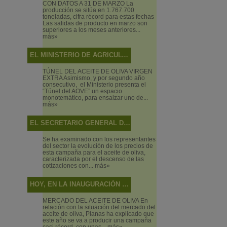
CON DATOS A 31 DE MARZO La
producción se sitúa en 1.767.700
toneladas, cifra récord para estas fechas
Las salidas de producto en marzo son
superiores a los meses anteriores...
más»
EL MINISTERIO DE AGRICULTURA, PESCA Y ALIMENTACIÓN PROMOCIONA BAJO EL CONCEPTO “ALIMENTOS DE ESPAÑA” LOS VINOS, ACEITES Y PRODUCTOS PESQUEROS EN EL SALÓN DE GOURMETS 2019
TÚNEL DEL ACEITE DE OLIVA VIRGEN
EXTRA Asimismo, y por segundo año
consecutivo, el Ministerio presenta el
“Túnel del AOVE” un espacio
monotemático, para ensalzar uno de...
más»
EL SECRETARIO GENERAL DE AGRICULTURA Y ALIMENTACIÓN PRESIDE LA MESA SECTORIAL DE ACEITE DE OLIVA Y ACEITUNA DE MESA
Se ha examinado con los representantes
del sector la evolución de los precios de
esta campaña para el aceite de oliva,
caracterizada por el descenso de las
cotizaciones con...
más»
HOY, EN LA INAUGURACIÓN DEL PRIMER FORO DE PRIMAVERA DE CAMBIO CLIMÁTICO Y TRANSICIÓN ENERGÉTICA, EN PUENTE GENIL (CÓRDOBA)
MERCADO DEL ACEITE DE OLIVA En
relación con la situación del mercado del
aceite de oliva, Planas ha explicado que
este año se va a producir una campaña