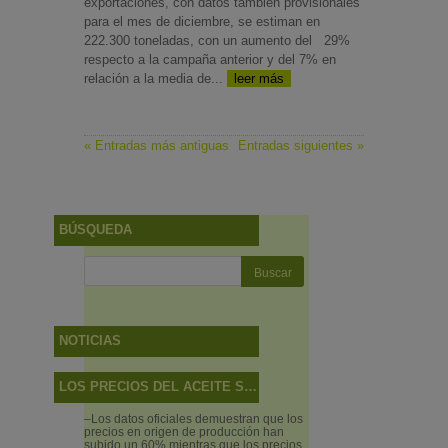
exportaciones, con datos también provisionales
para el mes de diciembre, se estiman en
222.300 toneladas, con un aumento del 29%
respecto a la campaña anterior y del 7% en
relación a la media de...
leer más
« Entradas más antiguas
Entradas siguientes »
BÚSQUEDA
NOTICIAS
LOS PRECIOS DEL ACEITE SUBEN MÁS EN EL CAMPO QUE EN LAS TIENDAS
–Los datos oficiales demuestran que los
precios en origen de producción han
subido un 60% mientras que los precios