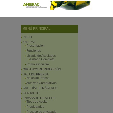
MENÚ PRINCIPAL
INICIO
ANIERAC
Presentación
Funciones
Listado de Asociados
Listado Completo
Como asociarse
ÓRGANOS DE DIRECCIÓN
SALA DE PRENSA
Notas de Prensa
Archivos Corporativos
GALERÍA DE IMÁGENES
CONTACTO
ENVASADO DE ACEITE
Tipos de Aceite
Propiedades
Proceso de envasado