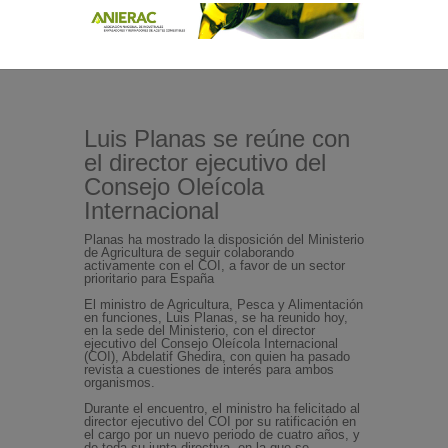
Luis Planas se reúne con
el director ejecutivo del
Consejo Oleícola
Internacional
Planas ha mostrado la disposición del Ministerio
de Agricultura de seguir colaborando
activamente con el COI, a favor de un sector
prioritario para España
El ministro de Agricultura, Pesca y Alimentación
en funciones, Luis Planas, se ha reunido hoy,
en la sede del Ministerio, con el director
ejecutivo del Consejo Oleícola Internacional
(COI), Abdelatif Ghedira, con quien ha pasado
revista a cuestiones de interés para ambos
organismos.
Durante el encuentro, el ministro ha felicitado al
director ejecutivo del COI por su ratificación en
el cargo por un nuevo periodo de cuatro años, y
de toda su junta directiva, en la que se