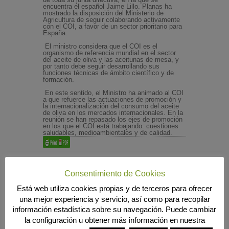
encuentra el español Jaime Lillo. Planas ha
mostrado la disposición del Ministerio de
Agricultura de seguir colaborando activamente
con el COI, a favor de un sector prioritario para
España.
El ministro considera que el COI es el
organismo de referencia mundial en el sector
del aceite de oliva y las aceitunas de mesa, y
por tanto debe seguir desarrollando sus
funciones técnicas de ámbito científico y de
formación.
En este sentido, el Ministro ha animado al COI
a que refuerce las actuaciones de promoción y
la internacionalización del consumo del aceite
de oliva en los mercados internacionales. En la
reunión se han repasado los ejes de promoción
en los que el COI está trabajando: cuestiones
saludables, medioambientales y de calidad.
Consentimiento de Cookies
Búsqueda
Está web utiliza cookies propias y de terceros para ofrecer
una mejor experiencia y servicio, así como para recopilar
información estadística sobre su navegación. Puede cambiar
la configuración u obtener más información en nuestra
MENÚ PRINCIPAL