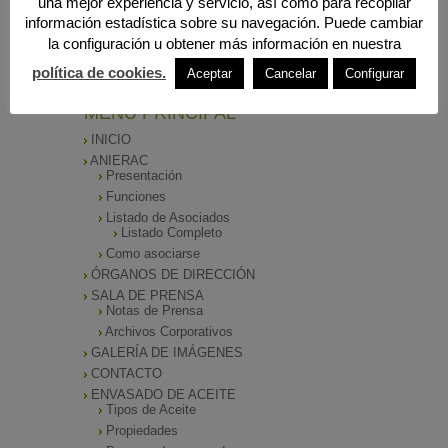
una mejor experiencia y servicio, así como para recopilar
información estadística sobre su navegación. Puede cambiar
Búsqueda
la configuración u obtener más información en nuestra
política de cookies.
Aceptar
Cancelar
Configurar
MENÚ PRINCIPAL
INICIO
ANIERAC
Presentación
Funciones
Listado de Asociados
Listado Completo
Como asociarse
ÓRGANOS DE DIRECCIÓN
SALA DE PRENSA
Notas de Prensa
Archivos Corporativos
GALERÍA DE IMÁGENES
CONTACTO
ENVASADO DE ACEITE
Tipos de Aceite
Propiedades