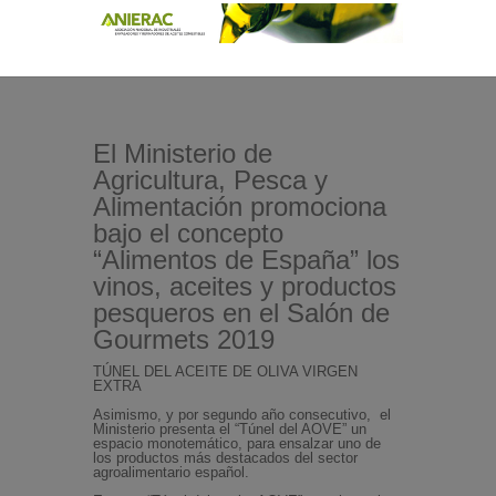
El Ministerio de
Agricultura, Pesca y
Alimentación promociona
bajo el concepto
“Alimentos de España” los
vinos, aceites y productos
pesqueros en el Salón de
Gourmets 2019
TÚNEL DEL ACEITE DE OLIVA VIRGEN
EXTRA
Asimismo, y por segundo año consecutivo, el
Ministerio presenta el “Túnel del AOVE” un
espacio monotemático, para ensalzar uno de
los productos más destacados del sector
agroalimentario español.