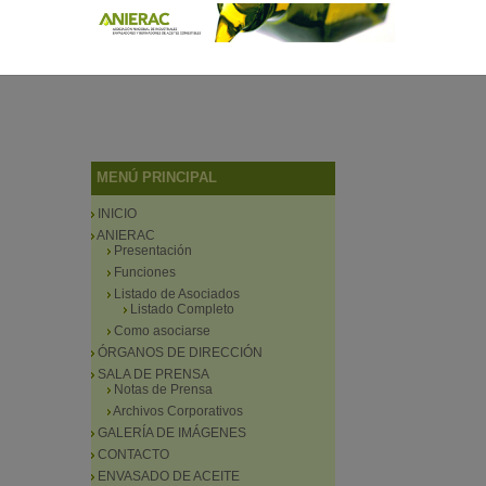
MENÚ PRINCIPAL
INICIO
ANIERAC
Presentación
Funciones
Listado de Asociados
Listado Completo
Como asociarse
ÓRGANOS DE DIRECCIÓN
SALA DE PRENSA
Notas de Prensa
Archivos Corporativos
GALERÍA DE IMÁGENES
CONTACTO
ENVASADO DE ACEITE