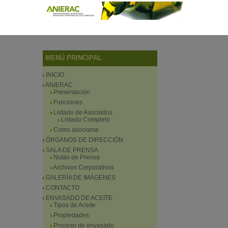
MENÚ PRINCIPAL
INICIO
ANIERAC
Presentación
Funciones
Listado de Asociados
Listado Completo
Como asociarse
ÓRGANOS DE DIRECCIÓN
SALA DE PRENSA
Notas de Prensa
Archivos Corporativos
GALERÍA DE IMÁGENES
CONTACTO
ENVASADO DE ACEITE
Tipos de Aceite
Propiedades
Proceso de envasado