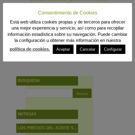
Rural de la Comisión Europea
FIAB (Federación Española de Industrias de
Consentimiento de Cookies
la Alimentación y Bebidas)
Fundación Dieta Mediterránea
Está web utiliza cookies propias y de terceros para ofrecer
Fundación Patrimonio Comunal Olivarero
Instituto de la Grasa
una mejor experiencia y servicio, así como para recopilar
Ministerio de Sanidad y Política Social
información estadística sobre su navegación. Puede cambiar
UPA (Unión de Pequeños Agricultores y
Ganaderos)
la configuración u obtener más información en nuestra
política de cookies.
Aceptar
Cancelar
Configurar
BÚSQUEDA
NOTICIAS
LOS PRECIOS DEL ACEITE SUBEN MÁS EN EL CAMPO QUE EN LAS TIENDAS