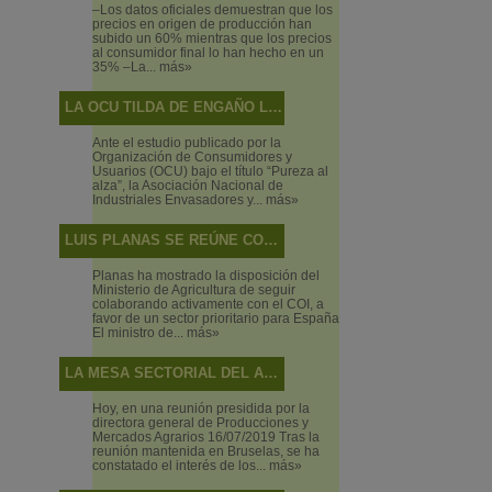
–Los datos oficiales demuestran que los
precios en origen de producción han
subido un 60% mientras que los precios
al consumidor final lo han hecho en un
35% –La...
más»
LA OCU TILDA DE ENGAÑO LO QUE SON DISCREPANCIAS DE SABOR
Ante el estudio publicado por la
Organización de Consumidores y
Usuarios (OCU) bajo el título “Pureza al
alza”, la Asociación Nacional de
Industriales Envasadores y...
más»
LUIS PLANAS SE REÚNE CON EL DIRECTOR EJECUTIVO DEL CONSEJO OLEÍCOLA INTERNACIONAL
Planas ha mostrado la disposición del
Ministerio de Agricultura de seguir
colaborando activamente con el COI, a
favor de un sector prioritario para España
El ministro de...
más»
LA MESA SECTORIAL DEL ACEITE DE OLIVA Y LA ACEITUNA DE MESA ANALIZA LA SITUACIÓN DEL SECTOR Y LAS ACTUACIONES DEL MINISTERIO EN RELACIÓN CON LOS MECANISMOS DE AUTORREGULACIÓN
Hoy, en una reunión presidida por la
directora general de Producciones y
Mercados Agrarios 16/07/2019 Tras la
reunión mantenida en Bruselas, se ha
constatado el interés de los...
más»