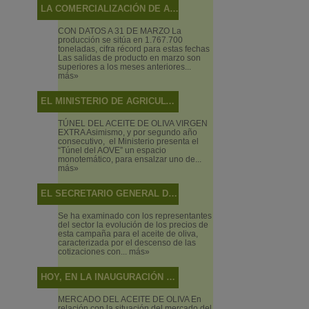
LA COMERCIALIZACIÓN DE ACEITE DE OLIVA ALCANZA NIVELES MÁXIMOS EN EL ECUADOR DE LA CAMPAÑA
CON DATOS A 31 DE MARZO La
producción se sitúa en 1.767.700
toneladas, cifra récord para estas fechas
Las salidas de producto en marzo son
superiores a los meses anteriores...
más»
EL MINISTERIO DE AGRICULTURA, PESCA Y ALIMENTACIÓN PROMOCIONA BAJO EL CONCEPTO “ALIMENTOS DE ESPAÑA” LOS VINOS, ACEITES Y PRODUCTOS PESQUEROS EN EL SALÓN DE GOURMETS 2019
TÚNEL DEL ACEITE DE OLIVA VIRGEN
EXTRA Asimismo, y por segundo año
consecutivo, el Ministerio presenta el
“Túnel del AOVE” un espacio
monotemático, para ensalzar uno de...
más»
EL SECRETARIO GENERAL DE AGRICULTURA Y ALIMENTACIÓN PRESIDE LA MESA SECTORIAL DE ACEITE DE OLIVA Y ACEITUNA DE MESA
Se ha examinado con los representantes
del sector la evolución de los precios de
esta campaña para el aceite de oliva,
caracterizada por el descenso de las
cotizaciones con...
más»
HOY, EN LA INAUGURACIÓN DEL PRIMER FORO DE PRIMAVERA DE CAMBIO CLIMÁTICO Y TRANSICIÓN ENERGÉTICA, EN PUENTE GENIL (CÓRDOBA)
MERCADO DEL ACEITE DE OLIVA En
relación con la situación del mercado del