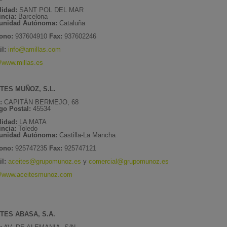
lidad:
SANT POL DEL MAR
incia:
Barcelona
nidad Autónoma:
Cataluña
fono:
937604910
Fax:
937602246
il:
info@amillas.com
//www.millas.es
TES MUÑOZ, S.L.
e:
CAPITÁN BERMEJO, 68
go Postal:
45534
lidad:
LA MATA
incia:
Toledo
nidad Autónoma:
Castilla-La Mancha
fono:
925747235
Fax:
925747121
il:
aceites@grupomunoz.es
y
comercial@grupomunoz.es
://www.aceitesmunoz.com
TES ABASA, S.A.