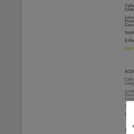
Calle
Códi
Loca
Prov
Comu
Telé
E-Mai
http:
ACEI
Calle
Códig
Loca
Provi
Comu
Telé
E-Ma
ACEI