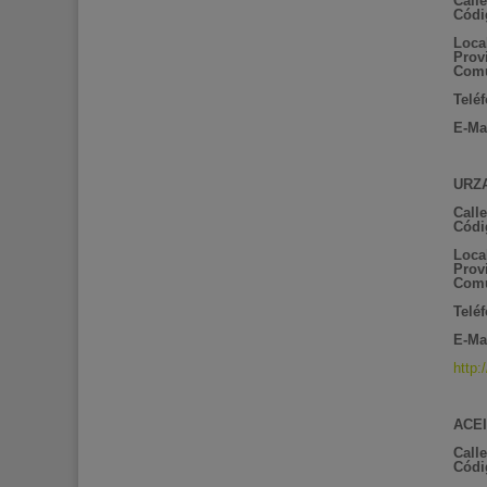
Calle
Códi
Loca
Prov
Com
Telé
E-Mai
URZA
Call
Códi
Loca
Prov
Comu
Telé
E-Mai
http:
ACEI
Call
Códi