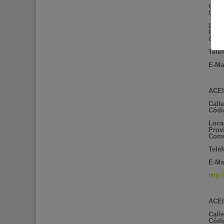
Calle
Códi
Loca
Prov
Comu
Telé
E-Mai
ACEI
Call
Códi
Loca
Prov
Comu
Telé
E-Ma
http
ACEI
Calle
Códi