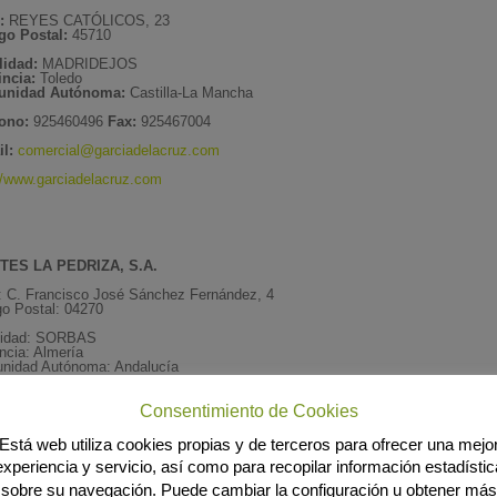
:
REYES CATÓLICOS, 23
go Postal:
45710
lidad:
MADRIDEJOS
incia:
Toledo
nidad Autónoma:
Castilla-La Mancha
fono:
925460496
Fax:
925467004
l:
comercial@garciadelacruz.com
//www.garciadelacruz.com
TES LA PEDRIZA, S.A.
: C. Francisco José Sánchez Fernández, 4
o Postal: 04270
lidad: SORBAS
ncia: Almería
nidad Autónoma: Andalucía
fono: 950364038 Fax: 950364422
Consentimiento de Cookies
il:
lapedriza@cajamar.es
Está web utiliza cookies propias y de terceros para ofrecer una mejo
experiencia y servicio, así como para recopilar información estadístic
TES MAEVA, S.L
sobre su navegación. Puede cambiar la configuración u obtener más