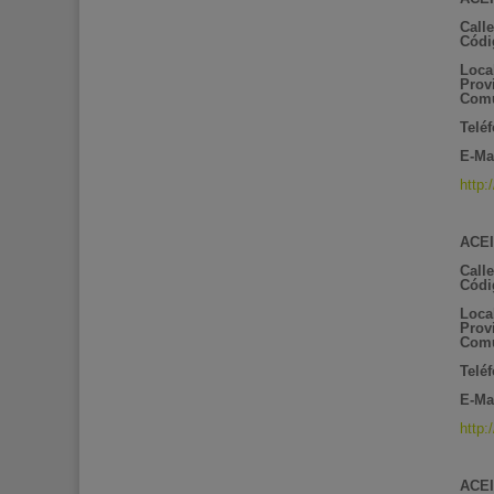
Call
Códi
Loca
Prov
Comu
Telé
E-Mai
http:
ACEI
Call
Códi
Loca
Prov
Comu
Telé
E-Ma
http:
ACEI