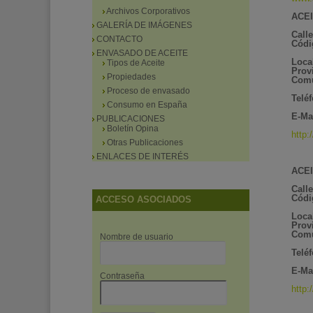
Archivos Corporativos
ACEI
GALERÍA DE IMÁGENES
Calle
CONTACTO
Códi
ENVASADO DE ACEITE
Loca
Tipos de Aceite
Prov
Propiedades
Comu
Proceso de envasado
Telé
Consumo en España
E-Mai
PUBLICACIONES
Boletín Opina
http:
Otras Publicaciones
ENLACES DE INTERÉS
ACEI
Calle
Códi
ACCESO ASOCIADOS
Loca
Prov
Com
Nombre de usuario
Telé
E-Mai
Contraseña
http: