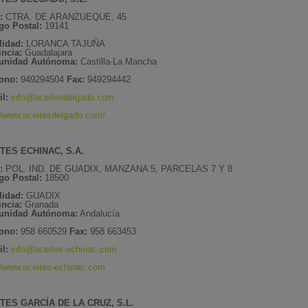
e:
CTRA. DE ARANZUEQUE, 45
go Postal:
19141
lidad:
LORANCA TAJUÑA
incia:
Guadalajara
nidad Autónoma:
Castilla-La Mancha
fono:
949294504
Fax:
949294442
l:
info@aceitesdelgado.com
//www.aceitesdelgado.com/
TES ECHINAC, S.A.
e:
POL. IND. DE GUADIX, MANZANA 5, PARCELAS 7 Y 8
go Postal:
18500
lidad:
GUADIX
incia:
Granada
nidad Autónoma:
Andalucía
fono:
958 660529
Fax:
958 663453
il:
info@aceites-echinac.com
//www.aceites-echinac.com
TES GARCÍA DE LA CRUZ, S.L.