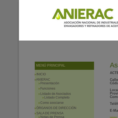
As
MENÚ PRINCIPAL
ACTE
INICIO
ANIERAC
Calle
Códi
Presentación
Funciones
Loca
Prov
Listado de Asociados
Comu
Listado Completo
Como asociarse
Telé
ÓRGANOS DE DIRECCIÓN
E-Mai
SALA DE PRENSA
Notas de Prensa
www.