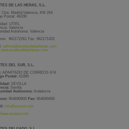
TES DE LAS HERAS, S.L.
: Ctra. Madrid-Valencia, KM 264
o Postal: 46330
lidad: UTIEL
ncia: Valencia
nidad Autónoma: Valencia
fono: 962172261 Fax: 962171432
l:
admon@aceitesdelasheras.com
:
www.aceitesdelasheras.com
TES DEL SUR, S.L.
e:
APARTADO DE CORREOS 674
go Postal:
41080
lidad:
SEVILLA
incia:
Sevilla
unidad Autónoma:
Andalucía
fono:
954690900
Fax:
954690450
l:
info@acesur.com
://www.acesur.com
TES DELGADO, S.L.