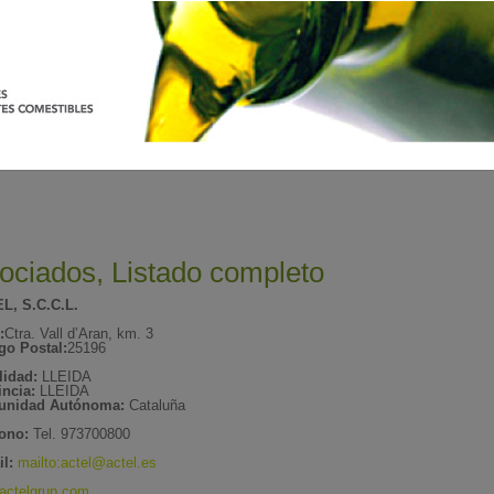
ociados, Listado completo
L, S.C.C.L.
:
Ctra. Vall d’Aran, km. 3
go Postal:
25196
lidad:
LLEIDA
incia:
LLEIDA
nidad Autónoma:
Cataluña
fono:
Tel. 973700800
l:
mailto:actel@actel.es
actelgrup.com