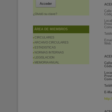
ACEI
Calle
¿Olvidó su clave?
Códig
Loca
Provi
Comu
ÁREA DE MIEMBROS
Telé
CIRCULARES
Emai
ARCHIVO CIRCULARES
Web
ESTADISTICAS
NORMAS INTERNAS
ACEI
LEGISLACION
MEMORIA ANUAL
Call
Códi
Loca
Prov
Com
Telé
E-Mai
http
ACEI