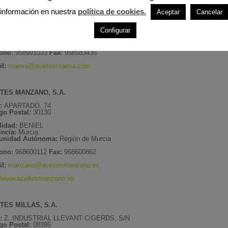
:
PARQUE METROPOLITANO-AV. DE INCAR, 8
información en nuestra
política de cookies.
Aceptar
Cancelar
go Postal:
18130
lidad:
ESCUZAR
Configurar
incia:
Granada
nidad Autónoma:
Andalucía
fono:
958991033
Fax:
958583435
l:
maeva@aceitesmaeva.com
TES MANZANO, S.A.
e:
APARTADO, 74
go Postal:
30130
lidad:
BENIEL
incia:
Murcia
nidad Autónoma:
Región de Murcia
fono:
968600112
Fax:
968600862
il:
manzano@aceitesmanzano.es
://www.aceitesmanzano.es
TES MILLAS, S.A.
:
Z. INDUSTRIAL LLEVANT C/GERDS, S/N
go Postal:
08395