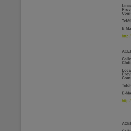
Loca
Prov
Comu
Telé
E-Ma
http:
ACEI
Call
Códi
Loca
Prov
Comu
Telé
E-Ma
http
ACEI