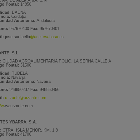
:
AV. DE ALEMANIA, S/N
go Postal:
14850
lidad:
BAENA
incia:
Córdoba
unidad Autónoma:
Andalucía
fono:
957670400
Fax:
957670401
l:
jose.santaella
@aceitesabasa.e
s
NTE, S.L.
e:
CIUDAD AGROALIMENTARIA POLIG. LA SERNA CALLE A
go Postal:
31500
lidad:
TUDELA
incia:
Navarra
nidad Autónoma:
Navarra
fono:
948850237
Fax:
948850456
l:
u
rzante@urzante.com
//w
ww.urzante.com
TES YBARRA, S.A.
e:
CTRA. ISLA MENOR, KM. 1,8
go Postal:
41700