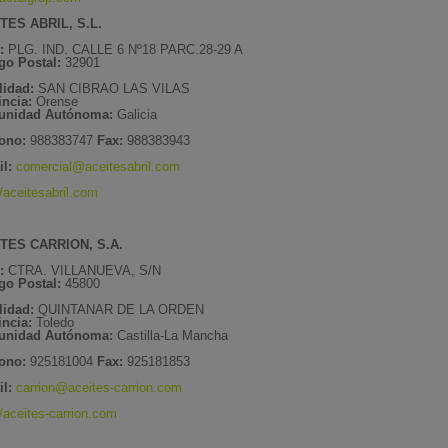
TES ABRIL, S.L.
:
PLG. IND. CALLE 6 Nº18 PARC.28-29 A
go Postal:
32901
lidad:
SAN CIBRAO LAS VILAS
incia:
Orense
nidad Autónoma:
Galicia
fono:
988383747
Fax:
988383943
l:
comercial@aceitesabril.com
//aceitesabril.com
TES CARRION, S.A.
:
CTRA. VILLANUEVA, S/N
go Postal:
45800
lidad:
QUINTANAR DE LA ORDEN
incia:
Toledo
unidad Autónoma:
Castilla-La Mancha
fono:
925181004
Fax:
925181853
l:
carrion@aceites-carrion.com
//aceites-carrion.com