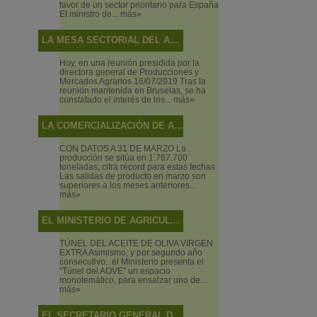
favor de un sector prioritario para España
El ministro de...
más»
LA MESA SECTORIAL DEL ACEITE DE OLIVA Y LA ACEITUNA DE MESA ANALIZA LA SITUACIÓN DEL SECTOR Y LAS ACTUACIONES DEL MINISTERIO EN RELACIÓN CON LOS MECANISMOS DE AUTORREGULACIÓN
Hoy, en una reunión presidida por la
directora general de Producciones y
Mercados Agrarios 16/07/2019 Tras la
reunión mantenida en Bruselas, se ha
constatado el interés de los...
más»
LA COMERCIALIZACIÓN DE ACEITE DE OLIVA ALCANZA NIVELES MÁXIMOS EN EL ECUADOR DE LA CAMPAÑA
CON DATOS A 31 DE MARZO La
producción se sitúa en 1.767.700
toneladas, cifra récord para estas fechas
Las salidas de producto en marzo son
superiores a los meses anteriores...
más»
EL MINISTERIO DE AGRICULTURA, PESCA Y ALIMENTACIÓN PROMOCIONA BAJO EL CONCEPTO “ALIMENTOS DE ESPAÑA” LOS VINOS, ACEITES Y PRODUCTOS PESQUEROS EN EL SALÓN DE GOURMETS 2019
TÚNEL DEL ACEITE DE OLIVA VIRGEN
EXTRA Asimismo, y por segundo año
consecutivo, el Ministerio presenta el
“Túnel del AOVE” un espacio
monotemático, para ensalzar uno de...
más»
EL SECRETARIO GENERAL DE AGRICULTURA Y ALIMENTACIÓN PRESIDE LA MESA SECTORIAL DE ACEITE DE OLIVA Y ACEITUNA DE MESA