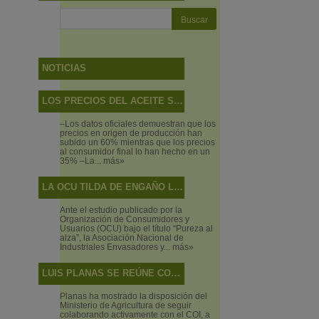
NOTICIAS
LOS PRECIOS DEL ACEITE SUBEN MÁS EN EL CAMPO QUE EN LAS TIENDAS
–Los datos oficiales demuestran que los
precios en origen de producción han
subido un 60% mientras que los precios
al consumidor final lo han hecho en un
35% –La...
más»
LA OCU TILDA DE ENGAÑO LO QUE SON DISCREPANCIAS DE SABOR
Ante el estudio publicado por la
Organización de Consumidores y
Usuarios (OCU) bajo el título “Pureza al
alza”, la Asociación Nacional de
Industriales Envasadores y...
más»
LUIS PLANAS SE REÚNE CON EL DIRECTOR EJECUTIVO DEL CONSEJO OLEÍCOLA INTERNACIONAL
Planas ha mostrado la disposición del
Ministerio de Agricultura de seguir
colaborando activamente con el COI, a