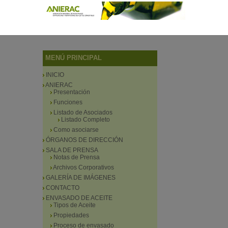
MENÚ PRINCIPAL
INICIO
ANIERAC
Presentación
Funciones
Listado de Asociados
Listado Completo
Como asociarse
ÓRGANOS DE DIRECCIÓN
SALA DE PRENSA
Notas de Prensa
Archivos Corporativos
GALERÍA DE IMÁGENES
CONTACTO
ENVASADO DE ACEITE
Tipos de Aceite
Propiedades
Proceso de envasado