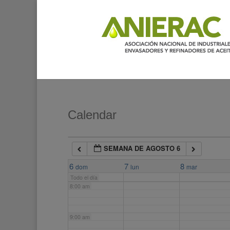
2:00 am
3:00 am
4:00 am
5:00 am
Calendar
6:00 am
SEMANA DE AGOSTO 6
7:00 am
6
7
8
dom
lun
mar
Todo el día
8:00 am
9:00 am