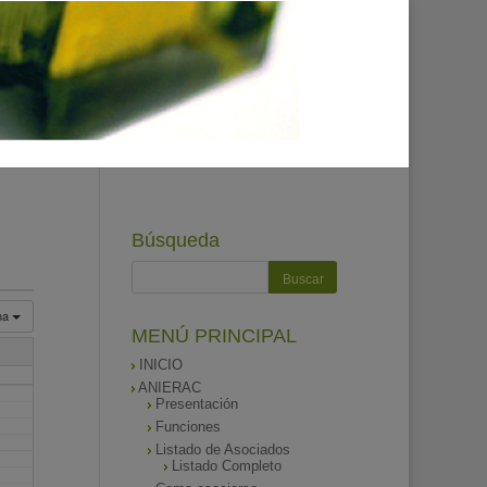
Búsqueda
na
MENÚ PRINCIPAL
INICIO
ANIERAC
Presentación
Funciones
Listado de Asociados
Listado Completo