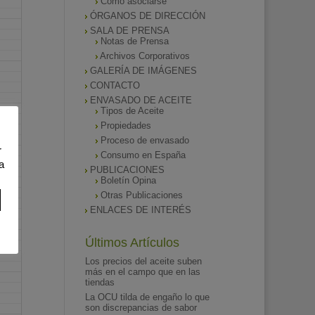
Como asociarse
ÓRGANOS DE DIRECCIÓN
SALA DE PRENSA
Notas de Prensa
Archivos Corporativos
GALERÍA DE IMÁGENES
CONTACTO
ENVASADO DE ACEITE
Tipos de Aceite
Propiedades
Proceso de envasado
r
Consumo en España
a
PUBLICACIONES
Boletín Opina
Otras Publicaciones
ENLACES DE INTERÉS
Últimos Artículos
Los precios del aceite suben
más en el campo que en las
tiendas
La OCU tilda de engaño lo que
son discrepancias de sabor