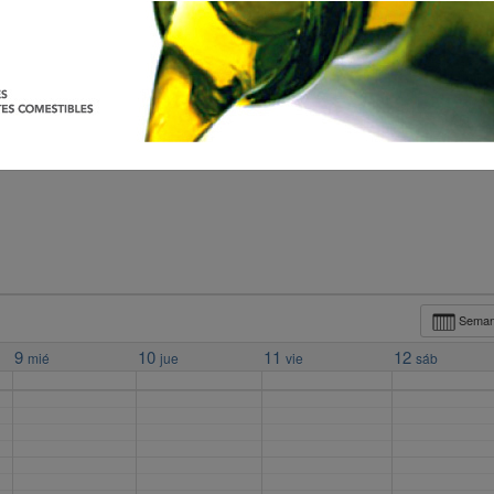
Sema
9
10
11
12
mié
jue
vie
sáb