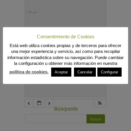
7:00 pm
8:00 pm
Consentimiento de Cookies
Está web utiliza cookies propias y de terceros para ofrecer
9:00 pm
una mejor experiencia y servicio, así como para recopilar
información estadística sobre su navegación. Puede cambiar
la configuración u obtener más información en nuestra
10:00 pm
política de cookies.
Aceptar
Cancelar
Configurar
11:00 pm
Búsqueda