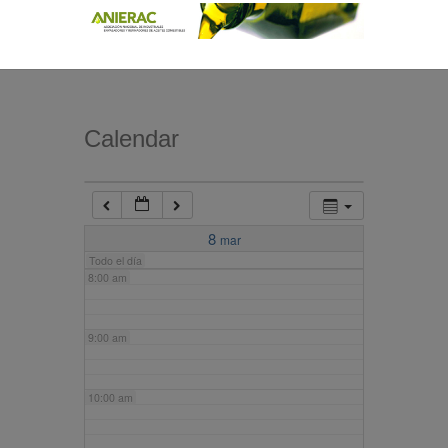
4:00 am
5:00 am
Calendar
6:00 am
7:00 am
8
mar
Todo el día
8:00 am
9:00 am
10:00 am