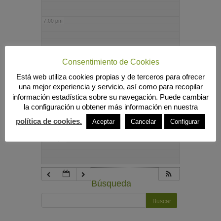
7:00 pm
8:00 pm
Consentimiento de Cookies
Está web utiliza cookies propias y de terceros para ofrecer
9:00 pm
una mejor experiencia y servicio, así como para recopilar
información estadística sobre su navegación. Puede cambiar
la configuración u obtener más información en nuestra
10:00 pm
política de cookies.
Aceptar
Cancelar
Configurar
11:00 pm
Búsqueda