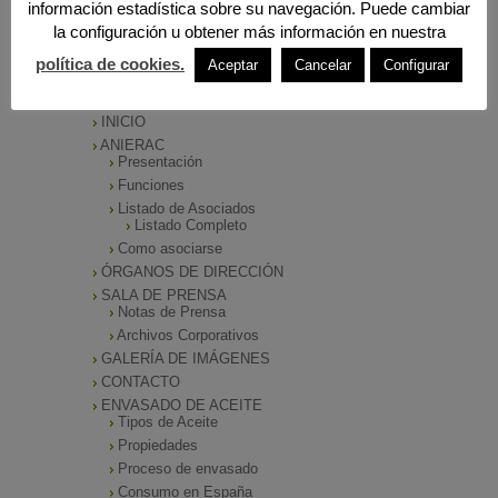
información estadística sobre su navegación. Puede cambiar
la configuración u obtener más información en nuestra
política de cookies.
Aceptar
Cancelar
Configurar
MENÚ PRINCIPAL
INICIO
ANIERAC
Presentación
Funciones
Listado de Asociados
Listado Completo
Como asociarse
ÓRGANOS DE DIRECCIÓN
SALA DE PRENSA
Notas de Prensa
Archivos Corporativos
GALERÍA DE IMÁGENES
CONTACTO
ENVASADO DE ACEITE
Tipos de Aceite
Propiedades
Proceso de envasado
Consumo en España