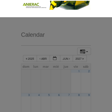
Calendar
2025
ABR
JUN
2027
dom
lun
mar
mié
jue
vie
sáb
1
2
3
4
5
6
7
8
9