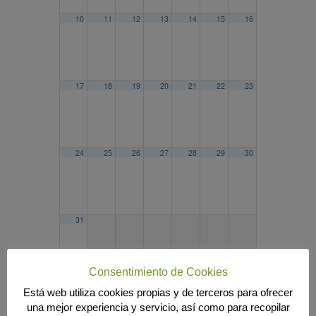
10
11
12
13
14
15
16
17
18
19
20
21
22
23
24
25
26
27
28
29
30
31
Consentimiento de Cookies
Está web utiliza cookies propias y de terceros para ofrecer
2025
ABR
JUN
2027
una mejor experiencia y servicio, así como para recopilar
Búsqueda