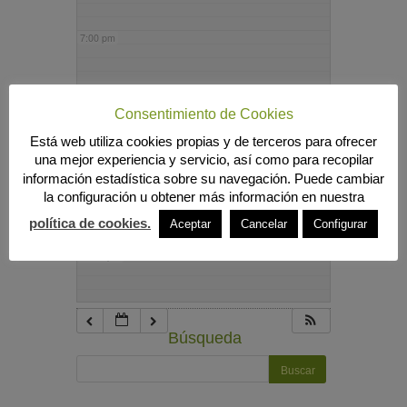
7:00 pm
8:00 pm
Consentimiento de Cookies
Está web utiliza cookies propias y de terceros para ofrecer
9:00 pm
una mejor experiencia y servicio, así como para recopilar
información estadística sobre su navegación. Puede cambiar
la configuración u obtener más información en nuestra
10:00 pm
política de cookies.
Aceptar
Cancelar
Configurar
11:00 pm
Búsqueda