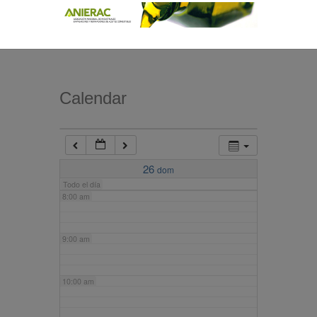
4:00 am
5:00 am
Calendar
6:00 am
7:00 am
26
dom
Todo el día
8:00 am
9:00 am
10:00 am