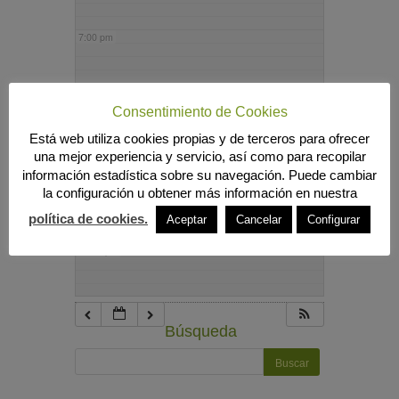
7:00 pm
8:00 pm
Consentimiento de Cookies
Está web utiliza cookies propias y de terceros para ofrecer
9:00 pm
una mejor experiencia y servicio, así como para recopilar
información estadística sobre su navegación. Puede cambiar
la configuración u obtener más información en nuestra
10:00 pm
política de cookies.
Aceptar
Cancelar
Configurar
11:00 pm
Búsqueda