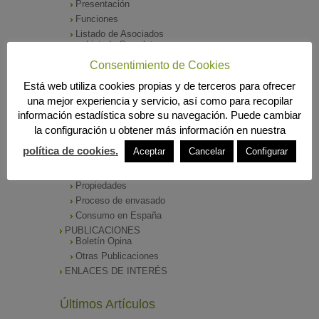
Presentación
Funciones
Listado de Asociados
Listado Completo
Como asociarse
Consentimiento de Cookies
ÓRGANOS DE DIRECCIÓN
Está web utiliza cookies propias y de terceros para ofrecer
SALA DE PRENSA
una mejor experiencia y servicio, así como para recopilar
Notas de Prensa
información estadística sobre su navegación. Puede cambiar
Archivos Corporativos
la configuración u obtener más información en nuestra
GALERÍA DE IMÁGENES
CONTACTO
política de cookies.
Aceptar
Cancelar
Configurar
ENVASADO DE ACEITE
Tipos de Aceite
Propiedades
Proceso de envasado
Consumo en España
PUBLICACIONES
Boletín Opina
Otras Publicaciones
ENLACES DE INTERÉS
Últimos Artículos