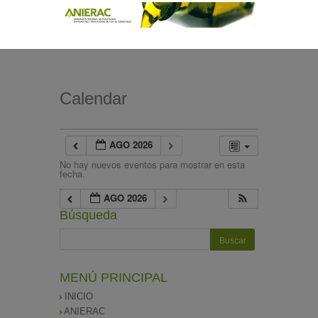
Calendar
AGO 2026
No hay nuevos eventos para mostrar en esta
fecha.
AGO 2026
Búsqueda
MENÚ PRINCIPAL
INICIO
ANIERAC