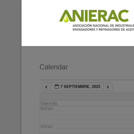
2:00 am
3:00 am
4:00 am
5:00 am
Calendar
6:00 am
7 SEPTIEMBRE, 2023
7:00 am
Todo el día
8:00 am
9:00 am