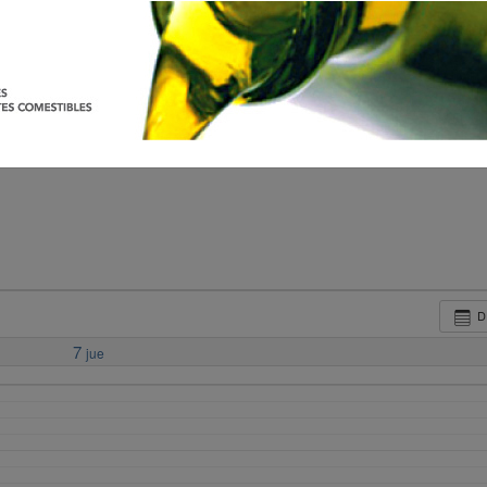
D
7
jue