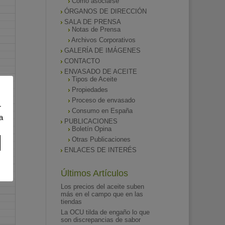
Como asociarse
ÓRGANOS DE DIRECCIÓN
SALA DE PRENSA
Notas de Prensa
Archivos Corporativos
GALERÍA DE IMÁGENES
CONTACTO
ENVASADO DE ACEITE
Tipos de Aceite
Propiedades
Proceso de envasado
r
Consumo en España
a
PUBLICACIONES
Boletín Opina
Otras Publicaciones
ENLACES DE INTERÉS
Últimos Artículos
Los precios del aceite suben
más en el campo que en las
tiendas
La OCU tilda de engaño lo que
son discrepancias de sabor