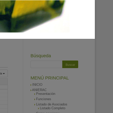
Búsqueda
ía
MENÚ PRINCIPAL
INICIO
ANIERAC
Presentación
Funciones
Listado de Asociados
Listado Completo