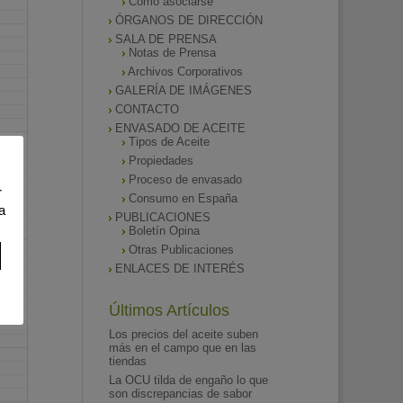
Como asociarse
ÓRGANOS DE DIRECCIÓN
SALA DE PRENSA
Notas de Prensa
Archivos Corporativos
GALERÍA DE IMÁGENES
CONTACTO
ENVASADO DE ACEITE
Tipos de Aceite
Propiedades
Proceso de envasado
r
Consumo en España
a
PUBLICACIONES
Boletín Opina
Otras Publicaciones
ENLACES DE INTERÉS
Últimos Artículos
Los precios del aceite suben
más en el campo que en las
tiendas
La OCU tilda de engaño lo que
son discrepancias de sabor