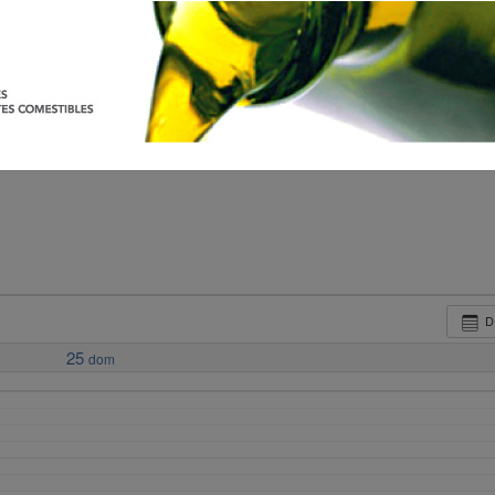
D
25
dom