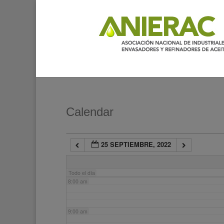
2:00 am
3:00 am
4:00 am
5:00 am
Calendar
6:00 am
25 SEPTIEMBRE, 2022
7:00 am
Todo el día
8:00 am
9:00 am