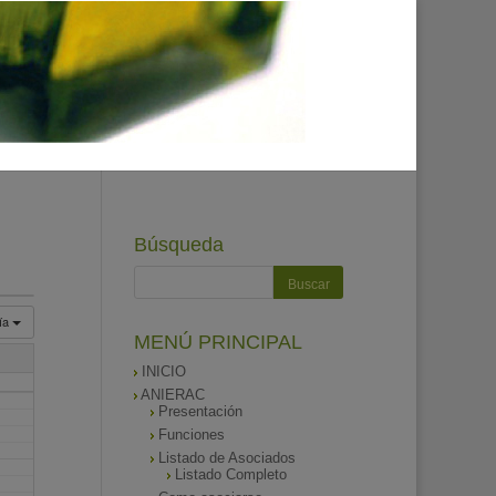
Búsqueda
ía
MENÚ PRINCIPAL
INICIO
ANIERAC
Presentación
Funciones
Listado de Asociados
Listado Completo