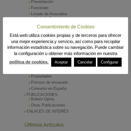
Presentación
Funciones
Listado de Asociados
Listado Completo
Como asociarse
Consentimiento de Cookies
ÓRGANOS DE DIRECCIÓN
Está web utiliza cookies propias y de terceros para ofrecer
SALA DE PRENSA
una mejor experiencia y servicio, así como para recopilar
Notas de Prensa
información estadística sobre su navegación. Puede cambiar
Archivos Corporativos
la configuración u obtener más información en nuestra
GALERÍA DE IMÁGENES
CONTACTO
política de cookies.
Aceptar
Cancelar
Configurar
ENVASADO DE ACEITE
Tipos de Aceite
Propiedades
Proceso de envasado
Consumo en España
PUBLICACIONES
Boletín Opina
Otras Publicaciones
ENLACES DE INTERÉS
Últimos Artículos