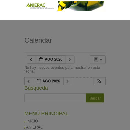
Calendar
AGO 2026
No hay nuevos eventos para mostrar en esta
fecha.
AGO 2026
Búsqueda
MENÚ PRINCIPAL
INICIO
ANIERAC