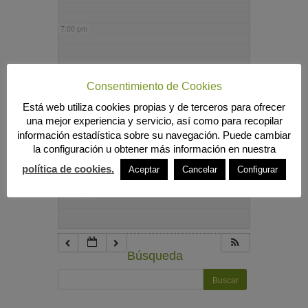
7:00 pm
8:00 pm
Consentimiento de Cookies
Está web utiliza cookies propias y de terceros para ofrecer
9:00 pm
una mejor experiencia y servicio, así como para recopilar
información estadística sobre su navegación. Puede cambiar
la configuración u obtener más información en nuestra
10:00 pm
política de cookies.
Aceptar
Cancelar
Configurar
11:00 pm
Búsqueda