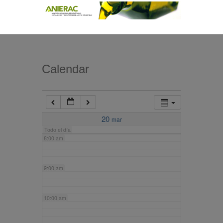
4:00 am
5:00 am
Calendar
6:00 am
7:00 am
20
mar
Todo el día
8:00 am
9:00 am
10:00 am