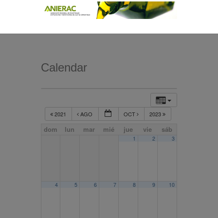
Calendar
2021
AGO
OCT
2023
dom
lun
mar
mié
jue
vie
sáb
1
2
3
4
5
6
7
8
9
10