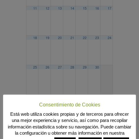
11
12
13
14
15
16
17
18
19
20
21
22
23
24
25
26
27
28
29
30
2021
AGO
OCT
2023
Consentimiento de Cookies
Búsqueda
Está web utiliza cookies propias y de terceros para ofrecer
una mejor experiencia y servicio, así como para recopilar
información estadística sobre su navegación. Puede cambiar
la configuración u obtener más información en nuestra
MENÚ PRINCIPAL