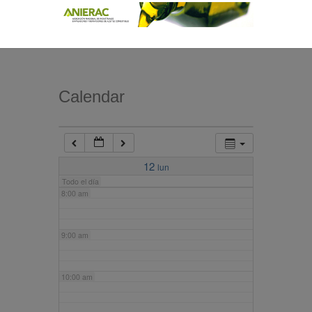
4:00 am
5:00 am
Calendar
6:00 am
7:00 am
12
lun
Todo el día
8:00 am
9:00 am
10:00 am