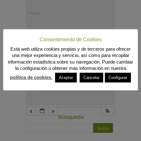
7:00 pm
8:00 pm
Consentimiento de Cookies
Está web utiliza cookies propias y de terceros para ofrecer
9:00 pm
una mejor experiencia y servicio, así como para recopilar
información estadística sobre su navegación. Puede cambiar
la configuración u obtener más información en nuestra
10:00 pm
política de cookies.
Aceptar
Cancelar
Configurar
11:00 pm
Búsqueda