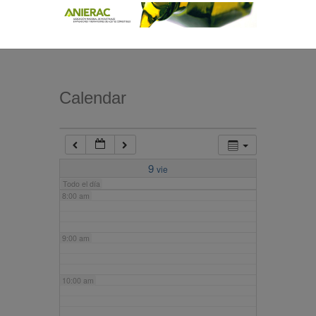
4:00 am
5:00 am
Calendar
6:00 am
7:00 am
9
vie
Todo el día
8:00 am
9:00 am
10:00 am