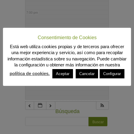
7:00 pm
8:00 pm
Consentimiento de Cookies
Está web utiliza cookies propias y de terceros para ofrecer
9:00 pm
una mejor experiencia y servicio, así como para recopilar
información estadística sobre su navegación. Puede cambiar
la configuración u obtener más información en nuestra
10:00 pm
política de cookies.
Aceptar
Cancelar
Configurar
11:00 pm
Búsqueda