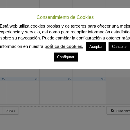
Consentimiento de Cookies
13
14
15
16
Está web utiliza cookies propias y de terceros para ofrecer una mejo
experiencia y servicio, así como para recopilar información estadístic
sobre su navegación. Puede cambiar la configuración u obtener más
información en nuestra
política de cookies.
Aceptar
Cancelar
20
21
22
23
Configurar
27
28
29
30
2023
Suscribi