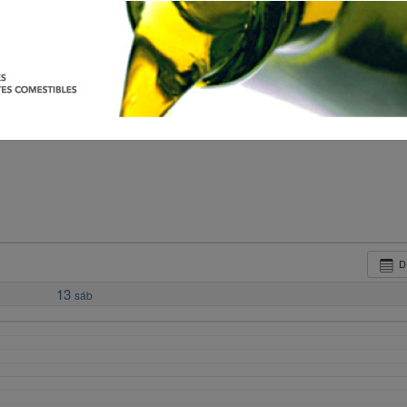
D
13
sáb