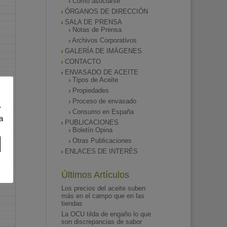
Como asociarse
ÓRGANOS DE DIRECCIÓN
SALA DE PRENSA
Notas de Prensa
Archivos Corporativos
GALERÍA DE IMÁGENES
CONTACTO
ENVASADO DE ACEITE
Tipos de Aceite
Propiedades
Proceso de envasado
r
Consumo en España
a
PUBLICACIONES
Boletín Opina
Otras Publicaciones
ENLACES DE INTERÉS
Últimos Artículos
Los precios del aceite suben
más en el campo que en las
tiendas
La OCU tilda de engaño lo que
son discrepancias de sabor