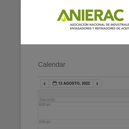
2:00 am
3:00 am
4:00 am
5:00 am
Calendar
6:00 am
13 AGOSTO, 2022
7:00 am
Todo el día
8:00 am
9:00 am