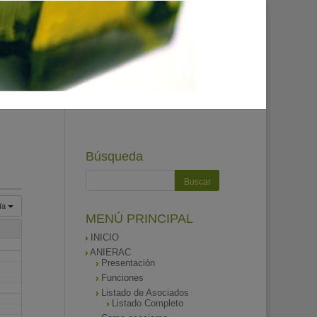
Búsqueda
ía
MENÚ PRINCIPAL
INICIO
ANIERAC
Presentación
Funciones
Listado de Asociados
Listado Completo