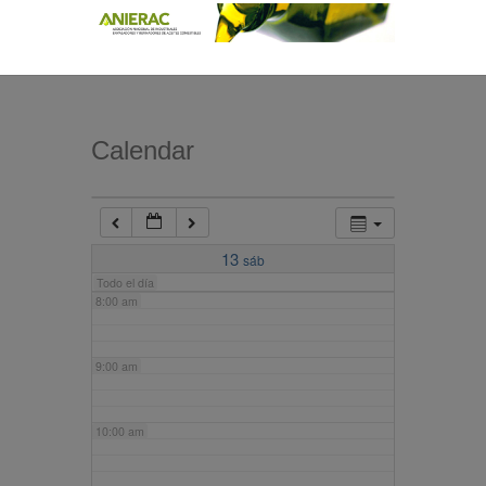
4:00 am
5:00 am
Calendar
6:00 am
7:00 am
13
sáb
Todo el día
8:00 am
9:00 am
10:00 am