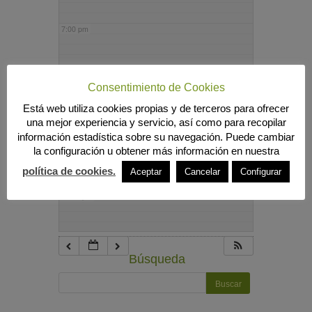
7:00 pm
8:00 pm
Consentimiento de Cookies
Está web utiliza cookies propias y de terceros para ofrecer
9:00 pm
una mejor experiencia y servicio, así como para recopilar
información estadística sobre su navegación. Puede cambiar
la configuración u obtener más información en nuestra
10:00 pm
política de cookies.
Aceptar
Cancelar
Configurar
11:00 pm
Búsqueda