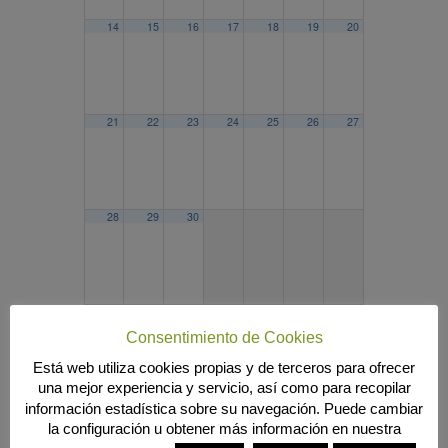
14
15
16
17
18
19
20
21
22
23
24
25
26
27
28
29
30
2023
MAR
MAY
2025
Consentimiento de Cookies
Búsqueda
Está web utiliza cookies propias y de terceros para ofrecer
una mejor experiencia y servicio, así como para recopilar
información estadística sobre su navegación. Puede cambiar
la configuración u obtener más información en nuestra
MENÚ PRINCIPAL