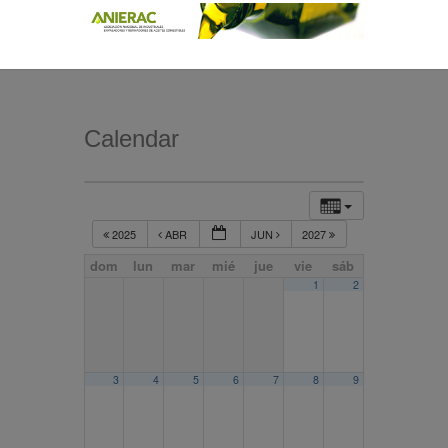
Calendar
2025
ABR
JUN
2027
dom
lun
mar
mié
jue
vie
sáb
1
2
3
4
5
6
7
8
9