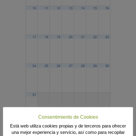
10
11
12
13
14
15
16
17
18
19
20
21
22
23
24
25
26
27
28
29
30
31
Consentimiento de Cookies
Está web utiliza cookies propias y de terceros para ofrecer
2025
ABR
JUN
2027
una mejor experiencia y servicio, así como para recopilar
Búsqueda