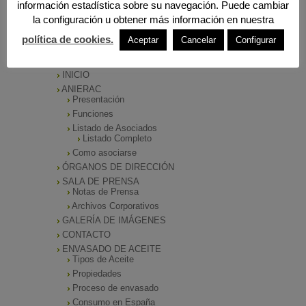
información estadística sobre su navegación. Puede cambiar
la configuración u obtener más información en nuestra
política de cookies.
Aceptar
Cancelar
Configurar
MENÚ PRINCIPAL
INICIO
ANIERAC
Presentación
Funciones
Listado de Asociados
Listado Completo
Como asociarse
ÓRGANOS DE DIRECCIÓN
SALA DE PRENSA
Notas de Prensa
Archivos Corporativos
GALERÍA DE IMÁGENES
CONTACTO
ENVASADO DE ACEITE
Tipos de Aceite
Propiedades
Proceso de envasado
Consumo en España