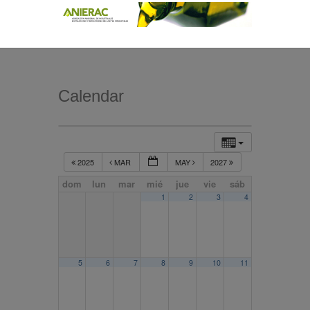
Calendar
2025
MAR
MAY
2027
dom
lun
mar
mié
jue
vie
sáb
1
2
3
4
5
6
7
8
9
10
11