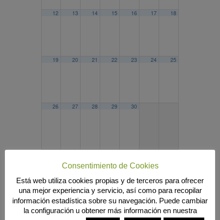
12
13
14
15
16
17
18
19
20
21
22
23
24
25
26
27
28
29
30
2025
MAR
MAY
2027
Consentimiento de Cookies
Búsqueda
Está web utiliza cookies propias y de terceros para ofrecer
una mejor experiencia y servicio, así como para recopilar
información estadística sobre su navegación. Puede cambiar
la configuración u obtener más información en nuestra
MENÚ PRINCIPAL