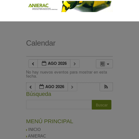
Calendar
AGO 2026
No hay nuevos eventos para mostrar en esta
fecha.
AGO 2026
Búsqueda
MENÚ PRINCIPAL
INICIO
ANIERAC