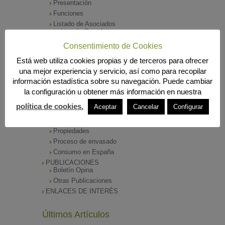
Presentación
Funciones
Listado de Asociados
Listado Completo
Como asociarse
Consentimiento de Cookies
ÓRGANOS DE DIRECCIÓN
Está web utiliza cookies propias y de terceros para ofrecer
SALA DE PRENSA
una mejor experiencia y servicio, así como para recopilar
Notas de Prensa
información estadística sobre su navegación. Puede cambiar
Archivos Corporativos
la configuración u obtener más información en nuestra
GALERÍA DE IMÁGENES
CONTACTO
política de cookies.
Aceptar
Cancelar
Configurar
ENVASADO DE ACEITE
Tipos de Aceite
Propiedades
Proceso de envasado
Consumo en España
PUBLICACIONES
Boletín Opina
Otras Publicaciones
ENLACES DE INTERÉS
Últimos Artículos