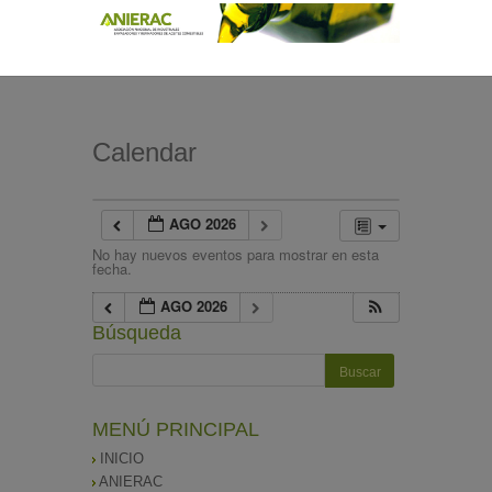
Calendar
AGO 2026
No hay nuevos eventos para mostrar en esta
fecha.
AGO 2026
Búsqueda
MENÚ PRINCIPAL
INICIO
ANIERAC