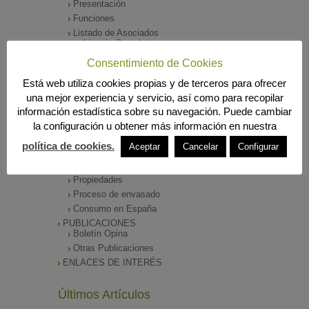
Presentación
Funciones
Listado de Asociados
Listado Completo
Como asociarse
Consentimiento de Cookies
ÓRGANOS DE DIRECCIÓN
Está web utiliza cookies propias y de terceros para ofrecer
SALA DE PRENSA
una mejor experiencia y servicio, así como para recopilar
Notas de Prensa
información estadística sobre su navegación. Puede cambiar
Archivos Corporativos
la configuración u obtener más información en nuestra
GALERÍA DE IMÁGENES
CONTACTO
política de cookies.
Aceptar
Cancelar
Configurar
ENVASADO DE ACEITE
Tipos de Aceite
Propiedades
Proceso de envasado
Consumo en España
PUBLICACIONES
Boletín Opina
Otras Publicaciones
ENLACES DE INTERÉS
Últimos Artículos