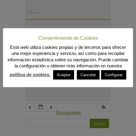
7:00 pm
8:00 pm
Consentimiento de Cookies
Está web utiliza cookies propias y de terceros para ofrecer
9:00 pm
una mejor experiencia y servicio, así como para recopilar
información estadística sobre su navegación. Puede cambiar
la configuración u obtener más información en nuestra
10:00 pm
política de cookies.
Aceptar
Cancelar
Configurar
11:00 pm
Búsqueda