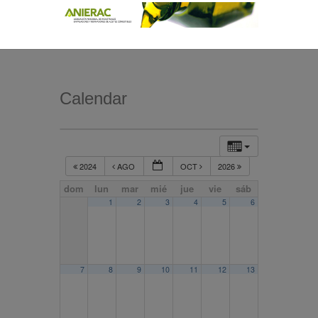
Calendar
2024
AGO
OCT
2026
dom
lun
mar
mié
jue
vie
sáb
1
2
3
4
5
6
7
8
9
10
11
12
13