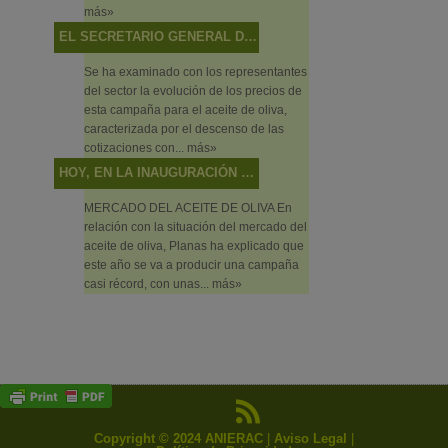
más»
EL SECRETARIO GENERAL DE AGRICULTURA Y ALIMENTACIÓN PRESIDE LA MESA SECTORIAL DE ACEITE DE OLIVA Y ACEITUNA DE MESA
Se ha examinado con los representantes
del sector la evolución de los precios de
esta campaña para el aceite de oliva,
caracterizada por el descenso de las
cotizaciones con...
más»
HOY, EN LA INAUGURACIÓN DEL PRIMER FORO DE PRIMAVERA DE CAMBIO CLIMÁTICO Y TRANSICIÓN ENERGÉTICA, EN PUENTE GENIL (CÓRDOBA)
MERCADO DEL ACEITE DE OLIVA En
relación con la situación del mercado del
aceite de oliva, Planas ha explicado que
este año se va a producir una campaña
casi récord, con unas...
más»
Copyright © 2024 ANIERAC
|
Aviso Legal
|