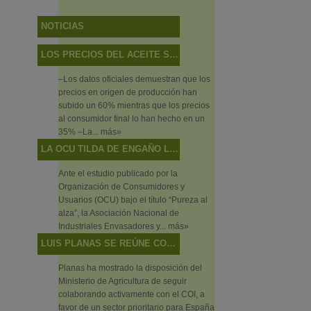
NOTICIAS
LOS PRECIOS DEL ACEITE SUBEN MÁS EN EL CAMPO QUE EN LAS TIENDAS
–Los datos oficiales demuestran que los
precios en origen de producción han
subido un 60% mientras que los precios
al consumidor final lo han hecho en un
35% –La...
más»
LA OCU TILDA DE ENGAÑO LO QUE SON DISCREPANCIAS DE SABOR
Ante el estudio publicado por la
Organización de Consumidores y
Usuarios (OCU) bajo el título “Pureza al
alza”, la Asociación Nacional de
Industriales Envasadores y...
más»
LUIS PLANAS SE REÚNE CON EL DIRECTOR EJECUTIVO DEL CONSEJO OLEÍCOLA INTERNACIONAL
Planas ha mostrado la disposición del
Ministerio de Agricultura de seguir
colaborando activamente con el COI, a
favor de un sector prioritario para España