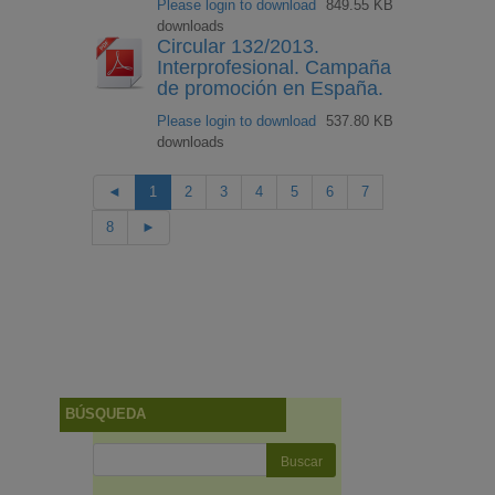
Please login to download
849.55 KB
downloads
Circular 132/2013.
Interprofesional. Campaña
de promoción en España.
Please login to download
537.80 KB
downloads
◄
1
2
3
4
5
6
7
8
►
BÚSQUEDA