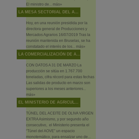
El ministro de...
más»
LA MESA SECTORIAL DEL ACEITE DE OLIVA Y LA ACEITUNA DE MESA ANALIZA LA SITUACIÓN DEL SECTOR Y LAS ACTUACIONES DEL MINISTERIO EN RELACIÓN CON LOS MECANISMOS DE AUTORREGULACIÓN
Hoy, en una reunión presidida por la
directora general de Producciones y
Mercados Agrarios 16/07/2019 Tras la
reunión mantenida en Bruselas, se ha
constatado el interés de los...
más»
LA COMERCIALIZACIÓN DE ACEITE DE OLIVA ALCANZA NIVELES MÁXIMOS EN EL ECUADOR DE LA CAMPAÑA
CON DATOS A 31 DE MARZO La
producción se sitúa en 1.767.700
toneladas, cifra récord para estas fechas
Las salidas de producto en marzo son
superiores a los meses anteriores...
más»
EL MINISTERIO DE AGRICULTURA, PESCA Y ALIMENTACIÓN PROMOCIONA BAJO EL CONCEPTO “ALIMENTOS DE ESPAÑA” LOS VINOS, ACEITES Y PRODUCTOS PESQUEROS EN EL SALÓN DE GOURMETS 2019
TÚNEL DEL ACEITE DE OLIVA VIRGEN
EXTRA Asimismo, y por segundo año
consecutivo, el Ministerio presenta el
“Túnel del AOVE” un espacio
monotemático, para ensalzar uno de...