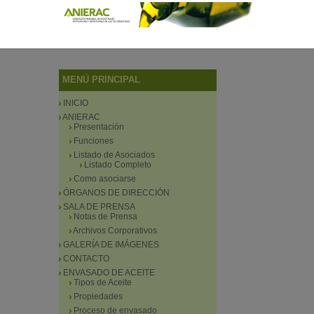
MENÚ PRINCIPAL
INICIO
ANIERAC
Presentación
Funciones
Listado de Asociados
Listado Completo
Como asociarse
ÓRGANOS DE DIRECCIÓN
SALA DE PRENSA
Notas de Prensa
Archivos Corporativos
GALERÍA DE IMÁGENES
CONTACTO
ENVASADO DE ACEITE
Tipos de Aceite
Propiedades
Proceso de envasado