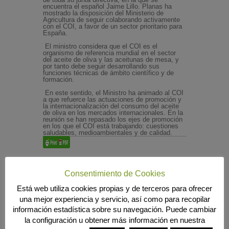
encuentra el español Jaime Lillo. Planas ha
mostrado la disposición del Ministerio de
Agricultura de seguir colaborando activamente
con el COI, a favor de un sector prioritario para
España.
El ministro considera que el COI es el
organismo de referencia mundial en el sector
del aceite de oliva y las aceitunas de mesa, y
por tanto debe seguir desarrollando sus
funciones técnicas de ámbito científico y de
formación.
En este sentido, el Ministro ha animado al COI
a que refuerce las actuaciones de promoción y
la internacionalización del consumo del aceite
de oliva en los mercados internacionales. En la
reunión se han repasado los ejes de promoción
en los que el COI está trabajando: cuestiones
saludables, medioambientales y de calidad.
Consentimiento de Cookies
Búsqueda
Está web utiliza cookies propias y de terceros para ofrecer
una mejor experiencia y servicio, así como para recopilar
información estadística sobre su navegación. Puede cambiar
la configuración u obtener más información en nuestra
MENÚ PRINCIPAL