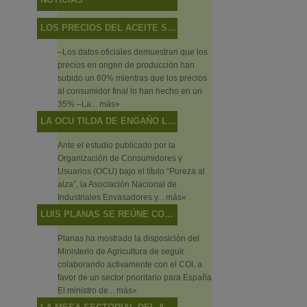
LOS PRECIOS DEL ACEITE SUBEN MÁS EN EL CAMPO QUE EN LAS TIENDAS
–Los datos oficiales demuestran que los
precios en origen de producción han
subido un 60% mientras que los precios
al consumidor final lo han hecho en un
35% –La...
más»
LA OCU TILDA DE ENGAÑO LO QUE SON DISCREPANCIAS DE SABOR
Ante el estudio publicado por la
Organización de Consumidores y
Usuarios (OCU) bajo el título “Pureza al
alza”, la Asociación Nacional de
Industriales Envasadores y...
más»
LUIS PLANAS SE REÚNE CON EL DIRECTOR EJECUTIVO DEL CONSEJO OLEÍCOLA INTERNACIONAL
Planas ha mostrado la disposición del
Ministerio de Agricultura de seguir
colaborando activamente con el COI, a
favor de un sector prioritario para España
El ministro de...
más»