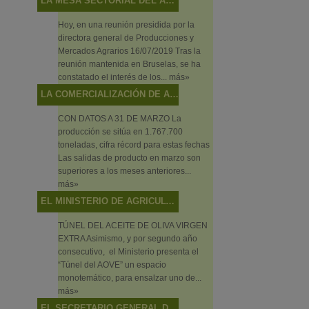
LA MESA SECTORIAL DEL ACEITE DE OLIVA Y LA ACEITUNA DE MESA ANALIZA LA SITUACIÓN DEL SECTOR Y LAS ACTUACIONES DEL MINISTERIO EN RELACIÓN CON LOS MECANISMOS DE AUTORREGULACIÓN
Hoy, en una reunión presidida por la
directora general de Producciones y
Mercados Agrarios 16/07/2019 Tras la
reunión mantenida en Bruselas, se ha
constatado el interés de los...
más»
LA COMERCIALIZACIÓN DE ACEITE DE OLIVA ALCANZA NIVELES MÁXIMOS EN EL ECUADOR DE LA CAMPAÑA
CON DATOS A 31 DE MARZO La
producción se sitúa en 1.767.700
toneladas, cifra récord para estas fechas
Las salidas de producto en marzo son
superiores a los meses anteriores...
más»
EL MINISTERIO DE AGRICULTURA, PESCA Y ALIMENTACIÓN PROMOCIONA BAJO EL CONCEPTO “ALIMENTOS DE ESPAÑA” LOS VINOS, ACEITES Y PRODUCTOS PESQUEROS EN EL SALÓN DE GOURMETS 2019
TÚNEL DEL ACEITE DE OLIVA VIRGEN
EXTRA Asimismo, y por segundo año
consecutivo, el Ministerio presenta el
“Túnel del AOVE” un espacio
monotemático, para ensalzar uno de...
más»
EL SECRETARIO GENERAL DE AGRICULTURA Y ALIMENTACIÓN PRESIDE LA MESA SECTORIAL DE ACEITE DE OLIVA Y ACEITUNA DE MESA