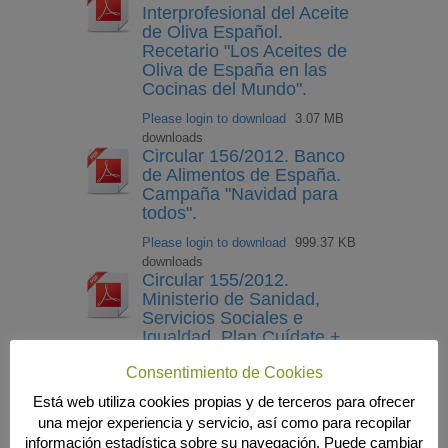
Interprofesional del Aceite
de Oliva Español.
Recetario "Los Aceites de
Oliva de España en las
Cocinas del Mundo".
Please login to download
3.07 MB
downloads
Circular 156/2012. Banco
de Alimentos de España.
Campaña "Navidad para
todos".
Please login to download
999.37 KB
downloads
Circular 155/2012.
Ministerio de Sanidad,
Servicios Sociales e
Igualdad. Plan Cuídate +
2012.
Consentimiento de Cookies
Please login to download
256.84 KB
Está web utiliza cookies propias y de terceros para ofrecer
downloads
Circular 154/2012.
una mejor experiencia y servicio, así como para recopilar
Estadística de ventas al
información estadística sobre su navegación. Puede cambiar