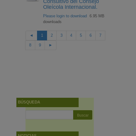
Consultivo del Consejo
Oleícola Internacional.
Please login to download
6.95 MB
downloads
◄
1
2
3
4
5
6
7
8
9
►
BÚSQUEDA
NOTICIAS