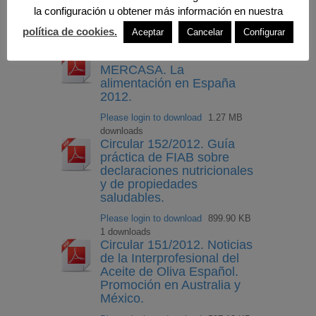
mes de octubre de 2012.
la configuración u obtener más información en nuestra
Please login to download
457.87 KB
política de cookies.
Aceptar
Cancelar
Configurar
downloads
Circular 153/2012.
MERCASA. La
alimentación en España
2012.
Please login to download
1.27 MB
downloads
Circular 152/2012. Guía
práctica de FIAB sobre
declaraciones nutricionales
y de propiedades
saludables.
Please login to download
899.90 KB
1 downloads
Circular 151/2012. Noticias
de la Interprofesional del
Aceite de Oliva Español.
Promoción en Australia y
México.