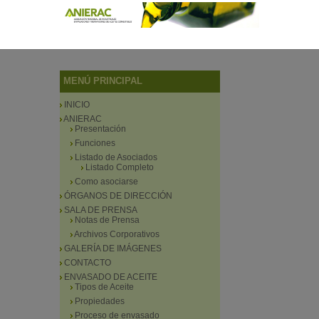
MENÚ PRINCIPAL
INICIO
ANIERAC
Presentación
Funciones
Listado de Asociados
Listado Completo
Como asociarse
ÓRGANOS DE DIRECCIÓN
SALA DE PRENSA
Notas de Prensa
Archivos Corporativos
GALERÍA DE IMÁGENES
CONTACTO
ENVASADO DE ACEITE
Tipos de Aceite
Propiedades
Proceso de envasado