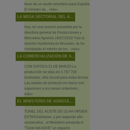
favor de un sector prioritario para España
El ministro de...
más»
LA MESA SECTORIAL DEL ACEITE DE OLIVA Y LA ACEITUNA DE MESA ANALIZA LA SITUACIÓN DEL SECTOR Y LAS ACTUACIONES DEL MINISTERIO EN RELACIÓN CON LOS MECANISMOS DE AUTORREGULACIÓN
Hoy, en una reunión presidida por la
directora general de Producciones y
Mercados Agrarios 16/07/2019 Tras la
reunión mantenida en Bruselas, se ha
constatado el interés de los...
más»
LA COMERCIALIZACIÓN DE ACEITE DE OLIVA ALCANZA NIVELES MÁXIMOS EN EL ECUADOR DE LA CAMPAÑA
CON DATOS A 31 DE MARZO La
producción se sitúa en 1.767.700
toneladas, cifra récord para estas fechas
Las salidas de producto en marzo son
superiores a los meses anteriores...
más»
EL MINISTERIO DE AGRICULTURA, PESCA Y ALIMENTACIÓN PROMOCIONA BAJO EL CONCEPTO “ALIMENTOS DE ESPAÑA” LOS VINOS, ACEITES Y PRODUCTOS PESQUEROS EN EL SALÓN DE GOURMETS 2019
TÚNEL DEL ACEITE DE OLIVA VIRGEN
EXTRA Asimismo, y por segundo año
consecutivo, el Ministerio presenta el
“Túnel del AOVE” un espacio