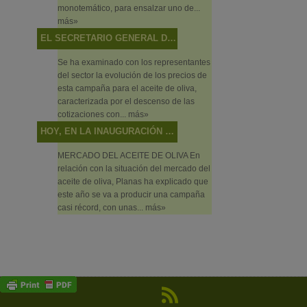
monotemático, para ensalzar uno de...
más»
EL SECRETARIO GENERAL DE AGRICULTURA Y ALIMENTACIÓN PRESIDE LA MESA SECTORIAL DE ACEITE DE OLIVA Y ACEITUNA DE MESA
Se ha examinado con los representantes
del sector la evolución de los precios de
esta campaña para el aceite de oliva,
caracterizada por el descenso de las
cotizaciones con...
más»
HOY, EN LA INAUGURACIÓN DEL PRIMER FORO DE PRIMAVERA DE CAMBIO CLIMÁTICO Y TRANSICIÓN ENERGÉTICA, EN PUENTE GENIL (CÓRDOBA)
MERCADO DEL ACEITE DE OLIVA En
relación con la situación del mercado del
aceite de oliva, Planas ha explicado que
este año se va a producir una campaña
casi récord, con unas...
más»