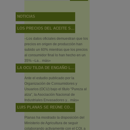
NOTICIAS
LOS PRECIOS DEL ACEITE SUBEN MÁS EN EL CAMPO QUE EN LAS TIENDAS
–Los datos oficiales demuestran que los
precios en origen de producción han
subido un 60% mientras que los precios
al consumidor final lo han hecho en un
35% –La...
más»
LA OCU TILDA DE ENGAÑO LO QUE SON DISCREPANCIAS DE SABOR
Ante el estudio publicado por la
Organización de Consumidores y
Usuarios (OCU) bajo el título “Pureza al
alza”, la Asociación Nacional de
Industriales Envasadores y...
más»
LUIS PLANAS SE REÚNE CON EL DIRECTOR EJECUTIVO DEL CONSEJO OLEÍCOLA INTERNACIONAL
Planas ha mostrado la disposición del
Ministerio de Agricultura de seguir
colaborando activamente con el COI, a