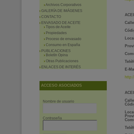
Archivos Corporativos
GALERÍA DE IMÁGENES
ACEI
CONTACTO
Calle
ENVASADO DE ACEITE
Tipos de Aceite
Códi
Propiedades
Loca
Proceso de envasado
Consumo en España
Prov
PUBLICACIONES
Comu
Boletín Opina
Otras Publicaciones
Telé
ENLACES DE INTERÉS
E-Mai
http:
ACCESO ASOCIADOS
ACEI
Calle
Nombre de usuario
Códi
Loca
Prov
Contraseña
Com
Telé