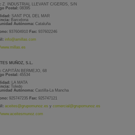
:
Z. INDUSTRIAL LLEVANT C/GERDS, S/N
go Postal:
08395
lidad:
SANT POL DEL MAR
incia:
Barcelona
nidad Autónoma:
Cataluña
fono:
937604910
Fax:
937602246
il:
info@amillas.com
//www.millas.es
TES MUÑOZ, S.L.
e:
CAPITÁN BERMEJO, 68
go Postal:
45534
lidad:
LA MATA
incia:
Toledo
nidad Autónoma:
Castilla-La Mancha
fono:
925747235
Fax:
925747121
il:
aceites@grupomunoz.es
y
comercial@grupomunoz.es
://www.aceitesmunoz.com