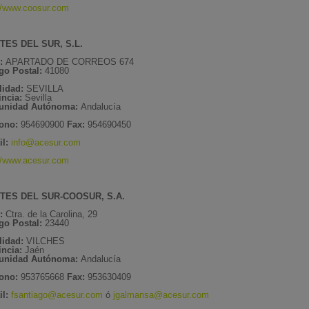
://www.coosur.com
TES DEL SUR, S.L.
e:
APARTADO DE CORREOS 674
go Postal:
41080
lidad:
SEVILLA
incia:
Sevilla
unidad Autónoma:
Andalucía
fono:
954690900
Fax:
954690450
l:
info@acesur.com
://www.acesur.com
TES DEL SUR-COOSUR, S.A.
:
Ctra. de la Carolina, 29
go Postal:
23440
lidad:
VILCHES
incia:
Jaén
unidad Autónoma:
Andalucía
fono:
953765668
Fax:
953630409
l:
fsantiago@acesur.com
ó
jgalmansa@acesur.com