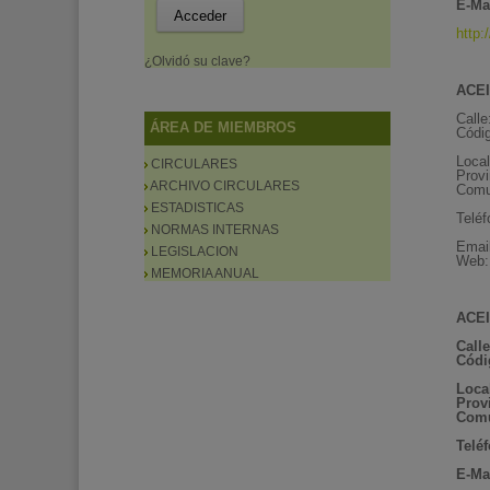
E-Mai
http:
¿Olvidó su clave?
ACEI
Calle
ÁREA DE MIEMBROS
Códig
Loca
CIRCULARES
Provi
ARCHIVO CIRCULARES
Comu
ESTADISTICAS
Telé
NORMAS INTERNAS
Emai
LEGISLACION
Web
MEMORIA ANUAL
ACEI
Calle
Códi
Loca
Prov
Com
Telé
E-Mai