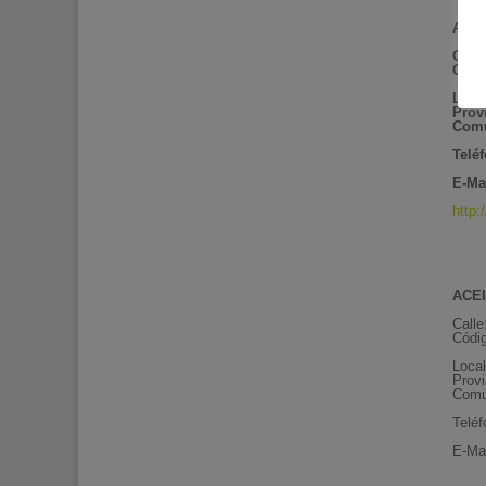
ACEI
Calle
Códi
Loca
Prov
Comu
Telé
E-Mai
http:
ACEI
Calle
Códig
Loca
Provi
Comu
Telé
E-Ma