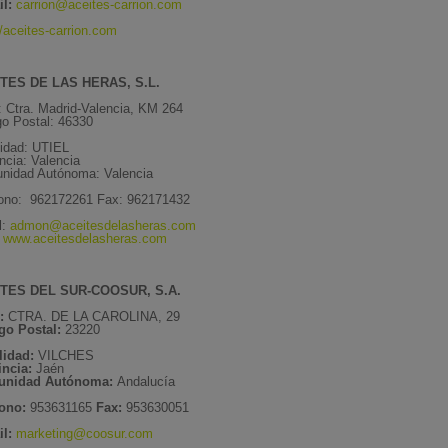
l:
carrion@aceites-carrion.com
//aceites-carrion.com
TES DE LAS HERAS, S.L.
: Ctra. Madrid-Valencia, KM 264
o Postal: 46330
lidad: UTIEL
ncia: Valencia
nidad Autónoma: Valencia
fono: 962172261 Fax: 962171432
l:
admon@aceitesdelasheras.com
:
www.aceitesdelasheras.com
TES DEL SUR-COOSUR, S.A.
:
CTRA. DE LA CAROLINA, 29
go Postal:
23220
lidad:
VILCHES
incia:
Jaén
unidad Autónoma:
Andalucía
fono:
953631165
Fax:
953630051
l:
marketing@coosur.com