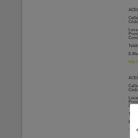
ACEI
Call
Códi
Loca
Prov
Comu
Telé
E-Mai
http:
ACEI
Call
Códi
Loca
Prov
Comu
Telé
E-Ma
http: