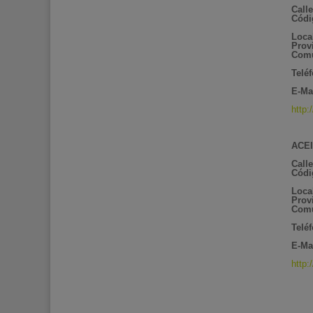
Calle
Códi
Loca
Prov
Comu
Telé
E-Ma
http:
ACEI
Call
Códi
Loca
Prov
Comu
Telé
E-Ma
http