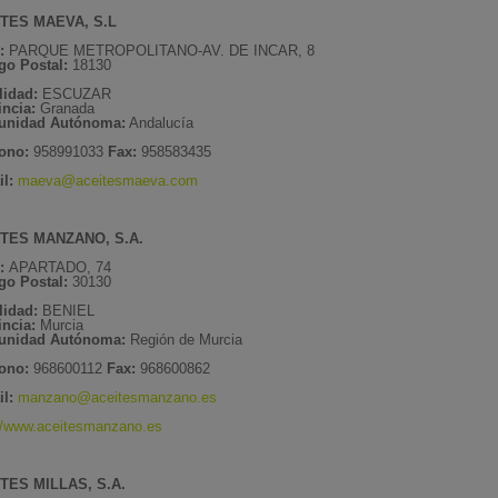
TES MAEVA, S.L
:
PARQUE METROPOLITANO-AV. DE INCAR, 8
go Postal:
18130
lidad:
ESCUZAR
incia:
Granada
nidad Autónoma:
Andalucía
fono:
958991033
Fax:
958583435
l:
maeva@aceitesmaeva.com
TES MANZANO, S.A.
e:
APARTADO, 74
go Postal:
30130
lidad:
BENIEL
incia:
Murcia
nidad Autónoma:
Región de Murcia
fono:
968600112
Fax:
968600862
il:
manzano@aceitesmanzano.es
://www.aceitesmanzano.es
TES MILLAS, S.A.