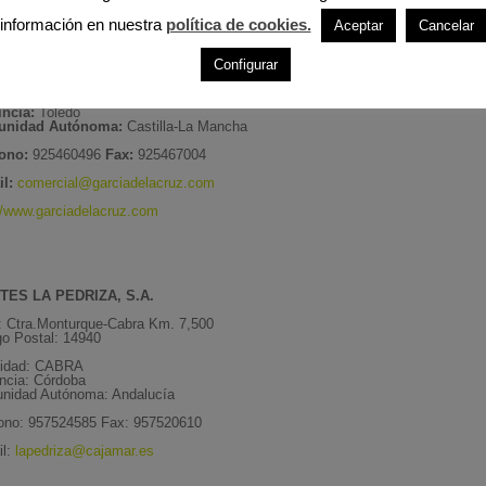
información en nuestra
política de cookies.
Aceptar
Cancelar
TES GARCÍA DE LA CRUZ, S.L.
:
REYES CATÓLICOS, 23
Configurar
go Postal:
45710
lidad:
MADRIDEJOS
incia:
Toledo
nidad Autónoma:
Castilla-La Mancha
fono:
925460496
Fax:
925467004
l:
comercial@garciadelacruz.com
//www.garciadelacruz.com
TES LA PEDRIZA, S.A.
: Ctra.Monturque-Cabra Km. 7,500
o Postal: 14940
lidad: CABRA
ncia: Córdoba
nidad Autónoma: Andalucía
fono: 957524585 Fax: 957520610
il:
lapedriza@cajamar.es