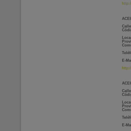
http
ACEI
Call
Códi
Loca
Prov
Com
Telé
E-Mai
http
ACEI
Calle
Códi
Loca
Prov
Com
Telé
E-Mai