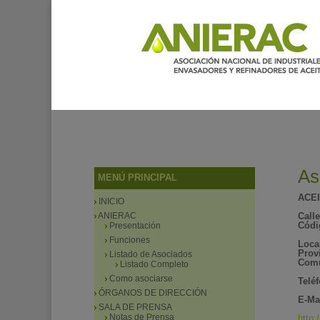
As
MENÚ PRINCIPAL
ACEI
INICIO
ANIERAC
Calle
Códi
Presentación
Funciones
Loca
Prov
Listado de Asociados
Comu
Listado Completo
Como asociarse
Telé
ÓRGANOS DE DIRECCIÓN
E-Mai
SALA DE PRENSA
Notas de Prensa
http: