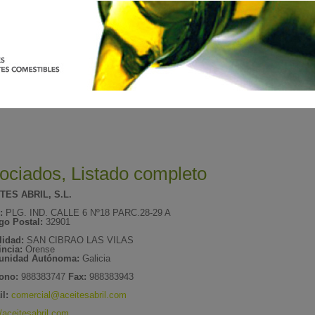
ociados, Listado completo
TES ABRIL, S.L.
:
PLG. IND. CALLE 6 Nº18 PARC.28-29 A
go Postal:
32901
lidad:
SAN CIBRAO LAS VILAS
incia:
Orense
nidad Autónoma:
Galicia
fono:
988383747
Fax:
988383943
l:
comercial@aceitesabril.com
//aceitesabril.com