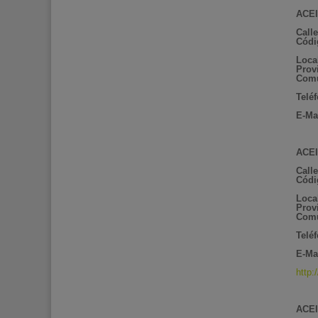
ACEI
Calle
Códi
Loca
Prov
Comu
Telé
E-Mai
ACEI
Call
Códi
Loca
Prov
Comu
Telé
E-Ma
http
ACEI