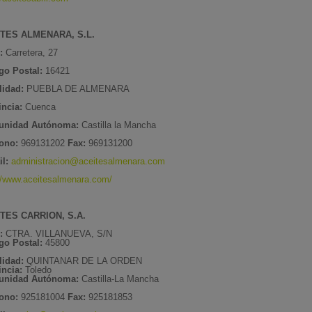
TES ALMENARA, S.L.
:
Carretera, 27
go Postal:
16421
lidad:
PUEBLA DE ALMENARA
incia:
Cuenca
nidad Autónoma:
Castilla la Mancha
fono:
969131202
Fax:
969131200
l:
administracion@aceitesalmenara.com
//www.aceitesalmenara.com/
TES CARRION, S.A.
:
CTRA. VILLANUEVA, S/N
go Postal:
45800
lidad:
QUINTANAR DE LA ORDEN
incia:
Toledo
unidad Autónoma:
Castilla-La Mancha
fono:
925181004
Fax:
925181853