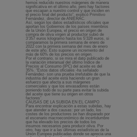
hemos reducido nuestros márgenes de manera
significativa en el último año, pero hay factores
que escapan a nuestro control y que inciden en
el precio final del producto”, explicó Primitivo
Fernández, director de ANIERAC.
Así, según los datos estadísticos oficiales que
aportan los Gobiernos de los países miembros
de la Unión Europea, el precio en origen de
compra de oliva virgen al productor subió de
3’357 euros kilogramo hasta los 5’328 euros, si
comparamos la primera semana de enero de
2022 con la primera semana del mes de enero
de este año. Esto supone un incremento del
más de 60% de los precios en origen.
Por el contrario, si se mira el dato publicado de
la variación interanual del último Índice de
Precios al Consumo (IPC) del aceite es del
35%. “Estos datos oficiales -ha señalado
Fernández- son una prueba irrefutable de que la
industria del aceite está haciendo un gran
esfuerzo que afecta a sus márgenes
comerciales y que los envasadores están
poniendo todo de su parte para evitar la subida
del aceite que tiene su origen en otros
factores”.
CAUSAS DE LA SUBIDA EN EL CAMPO
Para encontrar explicación a estas subidas, hay
que atender a dos causas: por un lado, los
costes de los productores se han disparado por
el escenario macroeconómico de incertidumbre
que ha elevado los precios de todos los
insumos necesarios para producir oliva. Por
otro, hay que ir a las últimas estadísticas de la
Unión Europea publicadas donde se aprecia una