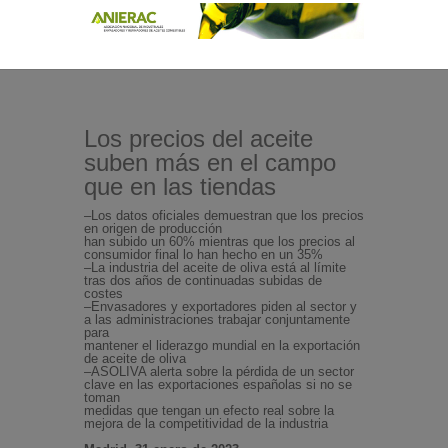
Los precios del aceite
suben más en el campo
que en las tiendas
–Los datos oficiales demuestran que los precios
en origen de producción
han subido un 60% mientras que los precios al
consumidor final lo han hecho en un 35%
–La industria del aceite de oliva está al límite
tras dos años de continuadas subidas de
costes
–Envasadores y exportadores piden al sector y
a las administraciones trabajar conjuntamente
para
mantener el liderazgo mundial en la exportación
de aceite de oliva
–ASOLIVA alerta sobre la pérdida de un sector
clave en las exportaciones españolas si no se
toman
medidas que tengan un efecto real sobre la
mejora de la competitividad de la industria