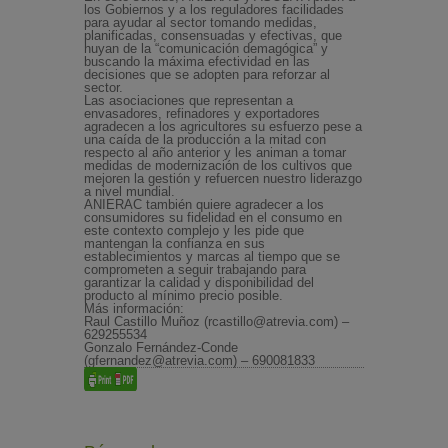
los Gobiernos y a los reguladores facilidades
para ayudar al sector tomando medidas,
planificadas, consensuadas y efectivas, que
huyan de la “comunicación demagógica” y
buscando la máxima efectividad en las
decisiones que se adopten para reforzar al
sector.
Las asociaciones que representan a
envasadores, refinadores y exportadores
agradecen a los agricultores su esfuerzo pese a
una caída de la producción a la mitad con
respecto al año anterior y les animan a tomar
medidas de modernización de los cultivos que
mejoren la gestión y refuercen nuestro liderazgo
a nivel mundial.
ANIERAC también quiere agradecer a los
consumidores su fidelidad en el consumo en
este contexto complejo y les pide que
mantengan la confianza en sus
establecimientos y marcas al tiempo que se
comprometen a seguir trabajando para
garantizar la calidad y disponibilidad del
producto al mínimo precio posible.
Más información:
Raul Castillo Muñoz (rcastillo@atrevia.com) –
629255534
Gonzalo Fernández-Conde
(gfernandez@atrevia.com) – 690081833