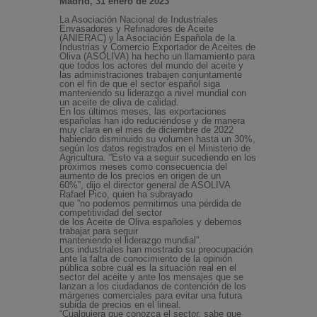
Madrid, 31 enero de 2023
La Asociación Nacional de Industriales
Envasadores y Refinadores de Aceite
(ANIERAC) y la Asociación Española de la
Industrias y Comercio Exportador de Aceites de
Oliva (ASOLIVA) ha hecho un llamamiento para
que todos los actores del mundo del aceite y
las administraciones trabajen conjuntamente
con el fin de que el sector español siga
manteniendo su liderazgo a nivel mundial con
un aceite de oliva de calidad.
En los últimos meses, las exportaciones
españolas han ido reduciéndose y de manera
muy clara en el mes de diciembre de 2022
habiendo disminuido su volumen hasta un 30%,
según los datos registrados en el Ministerio de
Agricultura. “Esto va a seguir sucediendo en los
próximos meses como consecuencia del
aumento de los precios en origen de un
60%”, dijo el director general de ASOLIVA
Rafael Pico, quien ha subrayado
que ”no podemos permitirnos una pérdida de
competitividad del sector
de los Aceite de Oliva españoles y debemos
trabajar para seguir
manteniendo el liderazgo mundial”.
Los industriales han mostrado su preocupación
ante la falta de conocimiento de la opinión
pública sobre cuál es la situación real en el
sector del aceite y ante los mensajes que se
lanzan a los ciudadanos de contención de los
márgenes comerciales para evitar una futura
subida de precios en el lineal.
“Cualquiera que conozca el sector, sabe que