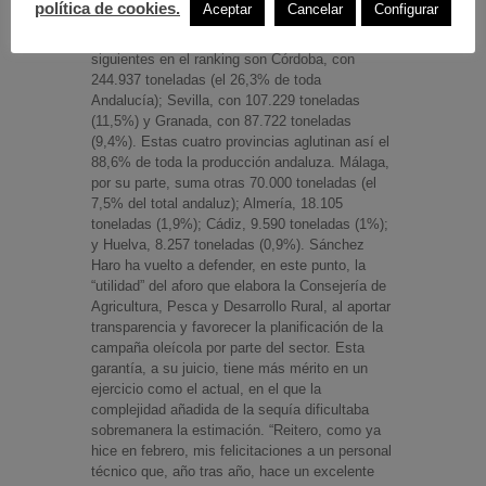
política de cookies.
Aceptar
Cancelar
Configurar
el principal productor con 385.815 toneladas de
aceite de oliva, el 41,4% del total andaluz. Las
siguientes en el ranking son Córdoba, con
244.937 toneladas (el 26,3% de toda
Andalucía); Sevilla, con 107.229 toneladas
(11,5%) y Granada, con 87.722 toneladas
(9,4%). Estas cuatro provincias aglutinan así el
88,6% de toda la producción andaluza. Málaga,
por su parte, suma otras 70.000 toneladas (el
7,5% del total andaluz); Almería, 18.105
toneladas (1,9%); Cádiz, 9.590 toneladas (1%);
y Huelva, 8.257 toneladas (0,9%). Sánchez
Haro ha vuelto a defender, en este punto, la
“utilidad” del aforo que elabora la Consejería de
Agricultura, Pesca y Desarrollo Rural, al aportar
transparencia y favorecer la planificación de la
campaña oleícola por parte del sector. Esta
garantía, a su juicio, tiene más mérito en un
ejercicio como el actual, en el que la
complejidad añadida de la sequía dificultaba
sobremanera la estimación. “Reitero, como ya
hice en febrero, mis felicitaciones a un personal
técnico que, año tras año, hace un excelente