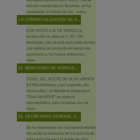
reunión mantenida en Bruselas, se ha
constatado el interés de los...
más»
LA COMERCIALIZACIÓN DE ACEITE DE OLIVA ALCANZA NIVELES MÁXIMOS EN EL ECUADOR DE LA CAMPAÑA
CON DATOS A 31 DE MARZO La
producción se sitúa en 1.767.700
toneladas, cifra récord para estas fechas
Las salidas de producto en marzo son
superiores a los meses anteriores...
más»
EL MINISTERIO DE AGRICULTURA, PESCA Y ALIMENTACIÓN PROMOCIONA BAJO EL CONCEPTO “ALIMENTOS DE ESPAÑA” LOS VINOS, ACEITES Y PRODUCTOS PESQUEROS EN EL SALÓN DE GOURMETS 2019
TÚNEL DEL ACEITE DE OLIVA VIRGEN
EXTRA Asimismo, y por segundo año
consecutivo, el Ministerio presenta el
“Túnel del AOVE” un espacio
monotemático, para ensalzar uno de...
más»
EL SECRETARIO GENERAL DE AGRICULTURA Y ALIMENTACIÓN PRESIDE LA MESA SECTORIAL DE ACEITE DE OLIVA Y ACEITUNA DE MESA
Se ha examinado con los representantes
del sector la evolución de los precios de
esta campaña para el aceite de oliva,