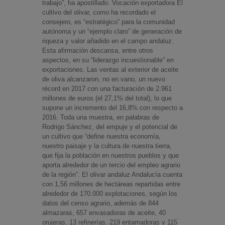
trabajo”, ha apostillado. Vocación exportadora El
cultivo del olivar, como ha recordado el
consejero, es “estratégico” para la comunidad
autónoma y un “ejemplo claro” de generación de
riqueza y valor añadido en el campo andaluz.
Esta afirmación descansa, entre otros
aspectos, en su “liderazgo incuestionable” en
exportaciones. Las ventas al exterior de aceite
de oliva alcanzaron, no en vano, un nuevo
récord en 2017 con una facturación de 2.961
millones de euros (el 27,1% del total), lo que
supone un incremento del 16,8% con respecto a
2016. Toda una muestra, en palabras de
Rodrigo Sánchez, del empuje y el potencial de
un cultivo que “define nuestra economía,
nuestro paisaje y la cultura de nuestra tierra,
que fija la población en nuestros pueblos y que
aporta alrededor de un tercio del empleo agrario
de la región”. El olivar andaluz Andalucía cuenta
con 1,56 millones de hectáreas repartidas entre
alrededor de 170.000 explotaciones, según los
datos del censo agrario, además de 844
almazaras, 657 envasadoras de aceite, 40
orujeras, 13 refinerías, 219 entamadoras y 115