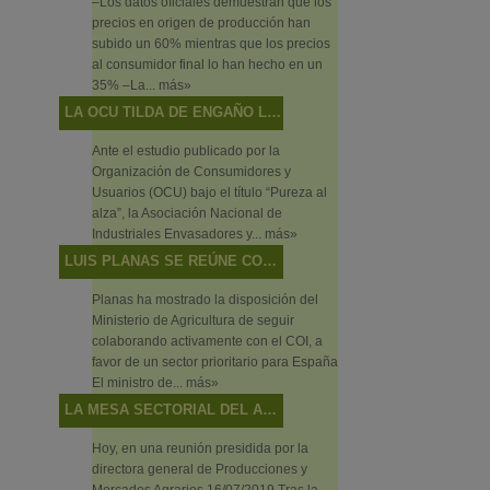
–Los datos oficiales demuestran que los
precios en origen de producción han
subido un 60% mientras que los precios
al consumidor final lo han hecho en un
35% –La...
más»
LA OCU TILDA DE ENGAÑO LO QUE SON DISCREPANCIAS DE SABOR
Ante el estudio publicado por la
Organización de Consumidores y
Usuarios (OCU) bajo el título “Pureza al
alza”, la Asociación Nacional de
Industriales Envasadores y...
más»
LUIS PLANAS SE REÚNE CON EL DIRECTOR EJECUTIVO DEL CONSEJO OLEÍCOLA INTERNACIONAL
Planas ha mostrado la disposición del
Ministerio de Agricultura de seguir
colaborando activamente con el COI, a
favor de un sector prioritario para España
El ministro de...
más»
LA MESA SECTORIAL DEL ACEITE DE OLIVA Y LA ACEITUNA DE MESA ANALIZA LA SITUACIÓN DEL SECTOR Y LAS ACTUACIONES DEL MINISTERIO EN RELACIÓN CON LOS MECANISMOS DE AUTORREGULACIÓN
Hoy, en una reunión presidida por la
directora general de Producciones y
Mercados Agrarios 16/07/2019 Tras la