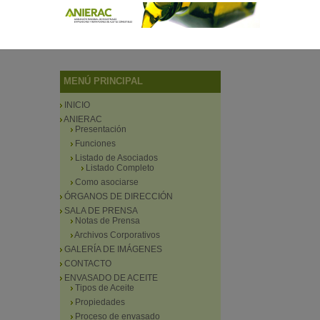
MENÚ PRINCIPAL
INICIO
ANIERAC
Presentación
Funciones
Listado de Asociados
Listado Completo
Como asociarse
ÓRGANOS DE DIRECCIÓN
SALA DE PRENSA
Notas de Prensa
Archivos Corporativos
GALERÍA DE IMÁGENES
CONTACTO
ENVASADO DE ACEITE
Tipos de Aceite
Propiedades
Proceso de envasado