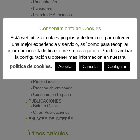
Presentación
Funciones
Listado de Asociados
Listado Completo
Como asociarse
Consentimiento de Cookies
ÓRGANOS DE DIRECCIÓN
Está web utiliza cookies propias y de terceros para ofrecer
SALA DE PRENSA
una mejor experiencia y servicio, así como para recopilar
Notas de Prensa
información estadística sobre su navegación. Puede cambiar
Archivos Corporativos
la configuración u obtener más información en nuestra
GALERÍA DE IMÁGENES
CONTACTO
política de cookies.
Aceptar
Cancelar
Configurar
ENVASADO DE ACEITE
Tipos de Aceite
Propiedades
Proceso de envasado
Consumo en España
PUBLICACIONES
Boletín Opina
Otras Publicaciones
ENLACES DE INTERÉS
Últimos Artículos