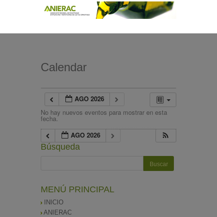
Calendar
AGO 2026
No hay nuevos eventos para mostrar en esta
fecha.
AGO 2026
Búsqueda
MENÚ PRINCIPAL
INICIO
ANIERAC