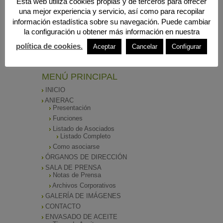
Está web utiliza cookies propias y de terceros para ofrecer
una mejor experiencia y servicio, así como para recopilar
información estadística sobre su navegación. Puede cambiar
la configuración u obtener más información en nuestra
Búsqueda
política de cookies.
Aceptar
Cancelar
Configurar
MENÚ PRINCIPAL
INICIO
ANIERAC
Presentación
Funciones
Listado de Asociados
Listado Completo
Como asociarse
ÓRGANOS DE DIRECCIÓN
SALA DE PRENSA
Notas de Prensa
Archivos Corporativos
GALERÍA DE IMÁGENES
CONTACTO
ENVASADO DE ACEITE