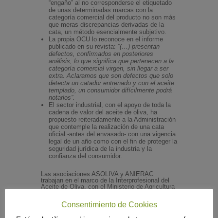
“engaño” al no corresponderse el etiquetado
de unas determinadas marcas con la
categoría comercial del producto no son más
que meras discrepancias derivadas de la
cata, un método esencialmente subjetivo.
La propia OCU lo reconoce en el informe
publicado en su revista:
“(…) presentan
defectos, confirmados en posteriores
análisis, lo que significa que pertenecen a la
categoría comercial virgen, sin llegar a ser
extra. Aclaramos que son defectos que solo
detecta un catador entrenado y con el aceite
templado, un consumidor difícilmente podrá
notarlos”.
El sector industrial, con el apoyo de toda la
cadena de valor del aceite de oliva, ha
propuesto reiteradamente a la Administración
que contemple la realización de una cata
oficial -antes del envasado- con una vigencia
legal de un año como con el fin de proteger la
seguridad jurídica de la industria y la
confianza del consumidor.
Las asociaciones ASOLIVA y ANIERAC
trabajan en el marco de la Interprofesional del
Aceite de Oliva, con el Ministerio de Agricultura
y algunas administraciones autonómicas en
busca de un método científico que supere la
Consentimiento de Cookies
subjetividad de la cata actual.