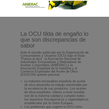
La OCU tilda de engaño lo
que son discrepancias de
sabor
Ante el estudio publicado por la Organización de
Consumidores y Usuarios (OCU) bajo el título
“Pureza al alza”, la Asociación Nacional de
Industriales Envasadores y Refinadores de
Aceites Comestibles (ANIERAC) y la
Asociación Española de la Industria y el
Comercio Exportador del Aceite de Oliva
(ASOLIVA) quieren precisar:
La industria envasadora española de aceite
de oliva desarrolla un trabajo inestimable por
la excelencia de sus productos. Los aceites
de oliva españoles, líderes a nivel mundial,
son de la máxima calidad y cumplen todos
los requisitos fisicoquímicos y organolépticos
establecidos por la Unión Europea.
Los problemas que sugiere la OCU como