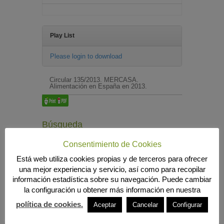
Play List
Please login to download
Circular 135/2013. MERCASA.
Alimentación en España en 2013.
Búsqueda
Consentimiento de Cookies
Está web utiliza cookies propias y de terceros para ofrecer
MENÚ PRINCIPAL
una mejor experiencia y servicio, así como para recopilar
información estadística sobre su navegación. Puede cambiar
INICIO
la configuración u obtener más información en nuestra
ANIERAC
Presentación
política de cookies.
Aceptar
Cancelar
Configurar
Funciones
Listado de Asociados