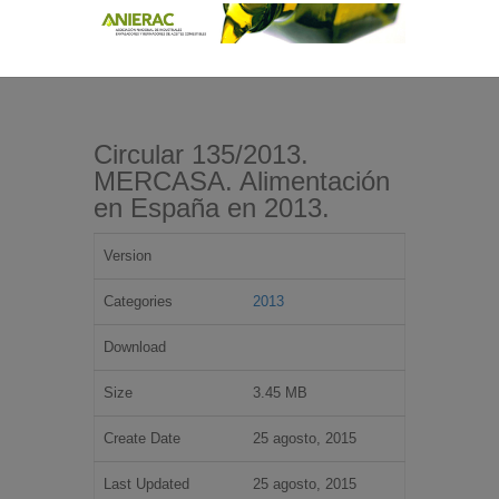
Circular 135/2013.
MERCASA. Alimentación
en España en 2013.
Version
Categories
2013
Download
Size
3.45 MB
Create Date
25 agosto, 2015
Last Updated
25 agosto, 2015