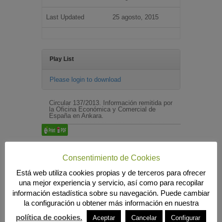
Last Updated
25 agosto, 2015
Play List
Please login to download
Circular 137/2013. Información remitida por
la Oficina Económica y Comercial de
España en Ankara.
Búsqueda
Consentimiento de Cookies
Está web utiliza cookies propias y de terceros para ofrecer
una mejor experiencia y servicio, así como para recopilar
información estadística sobre su navegación. Puede cambiar
MENÚ PRINCIPAL
la configuración u obtener más información en nuestra
INICIO
política de cookies.
Aceptar
Cancelar
Configurar
ANIERAC