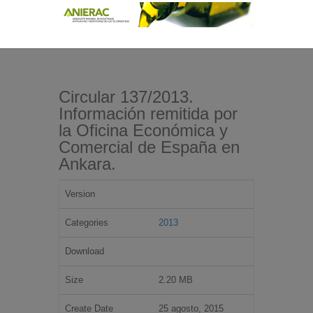
Circular 137/2013.
Información remitida por
la Oficina Económica y
Comercial de España en
Ankara.
Version
Categories
2013
Download
Size
2.20 MB
Create Date
25 agosto, 2015