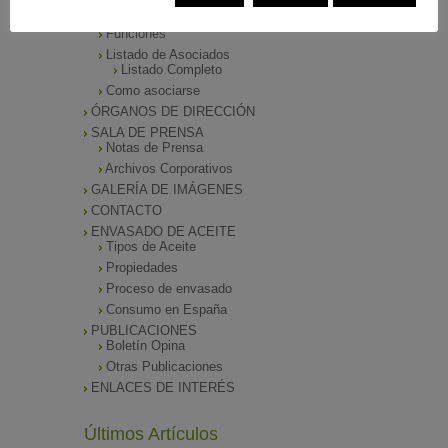
Presentación
Funciones
Listado de Asociados
Listado Completo
Como asociarse
ÓRGANOS DE DIRECCIÓN
SALA DE PRENSA
Notas de Prensa
Archivos Corporativos
GALERÍA DE IMÁGENES
CONTACTO
ENVASADO DE ACEITE
Tipos de Aceite
Propiedades
Proceso de envasado
Consumo en España
PUBLICACIONES
Boletín Opina
Otras Publicaciones
ENLACES DE INTERÉS
Últimos Artículos