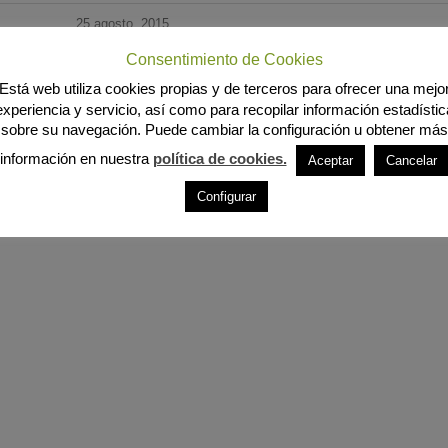
25 agosto, 2015
Consentimiento de Cookies
Está web utiliza cookies propias y de terceros para ofrecer una mejo
experiencia y servicio, así como para recopilar información estadístic
sobre su navegación. Puede cambiar la configuración u obtener más
información en nuestra
política de cookies.
Aceptar
Cancelar
Configurar
EE) 2568/91.