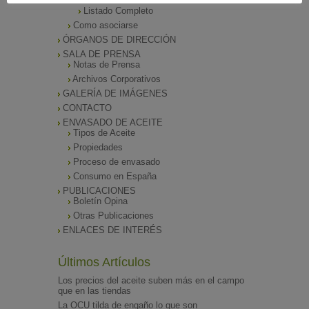
Listado de Asociados
Listado Completo
Como asociarse
ÓRGANOS DE DIRECCIÓN
SALA DE PRENSA
Notas de Prensa
Archivos Corporativos
GALERÍA DE IMÁGENES
CONTACTO
ENVASADO DE ACEITE
Tipos de Aceite
Propiedades
Proceso de envasado
Consumo en España
PUBLICACIONES
Boletín Opina
Otras Publicaciones
ENLACES DE INTERÉS
Últimos Artículos
Los precios del aceite suben más en el campo
que en las tiendas
La OCU tilda de engaño lo que son