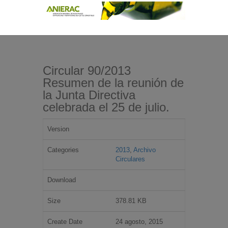
Circular 90/2013
Resumen de la reunión de
la Junta Directiva
celebrada el 25 de julio.
Version
Categories
2013
,
Archivo
Circulares
Download
Size
378.81 KB
Create Date
24 agosto, 2015