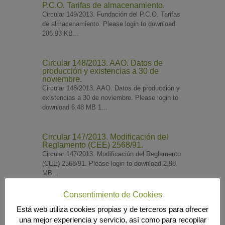
P.C.O. Tarifas de almacenamiento.
Circular 149/2013. Fundación del P.C.O. Tarifas
de almacenamiento. Please login to download
286.93 KB...
Circular 148/2013. AAO. Datos de
producción y existencias a 30 de
noviembre.
Circular 148/2013. AAO. Datos de producción y
existencias a 30 de noviembre. Please login to
download 6.48 MB 1...
Circular 147/2013. Modificación del
Reglamento (CEE) 2568/91.
Circular 147/2013. Modificación del Reglamento
(CEE) 2568/91. Please login to download 2.98
MB...
Consentimiento de Cookies
« Entradas más antiguas
Está web utiliza cookies propias y de terceros para ofrecer
una mejor experiencia y servicio, así como para recopilar
Búsqueda