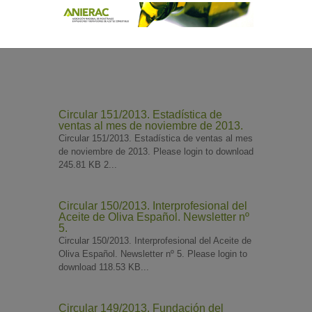
Circular 151/2013. Estadística de
ventas al mes de noviembre de 2013.
Circular 151/2013. Estadística de ventas al mes
de noviembre de 2013. Please login to download
245.81 KB 2...
Circular 150/2013. Interprofesional del
Aceite de Oliva Español. Newsletter nº
5.
Circular 150/2013. Interprofesional del Aceite de
Oliva Español. Newsletter nº 5. Please login to
download 118.53 KB...
Circular 149/2013. Fundación del