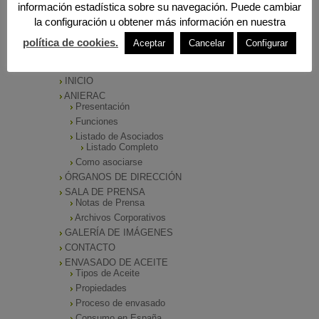
información estadística sobre su navegación. Puede cambiar
la configuración u obtener más información en nuestra
política de cookies.
Aceptar
Cancelar
Configurar
MENÚ PRINCIPAL
INICIO
ANIERAC
Presentación
Funciones
Listado de Asociados
Listado Completo
Como asociarse
ÓRGANOS DE DIRECCIÓN
SALA DE PRENSA
Notas de Prensa
Archivos Corporativos
GALERÍA DE IMÁGENES
CONTACTO
ENVASADO DE ACEITE
Tipos de Aceite
Propiedades
Proceso de envasado
Consumo en España