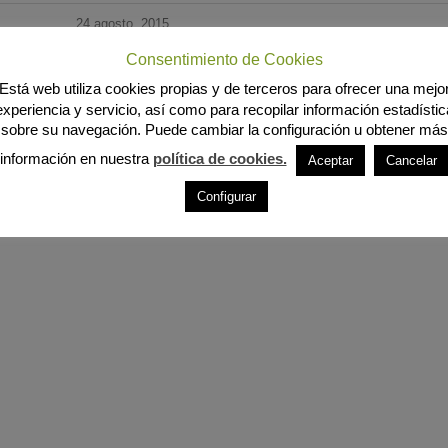
24 agosto, 2015
Consentimiento de Cookies
Está web utiliza cookies propias y de terceros para ofrecer una mejo
experiencia y servicio, así como para recopilar información estadístic
sobre su navegación. Puede cambiar la configuración u obtener más
información en nuestra
política de cookies.
Aceptar
Cancelar
Configurar