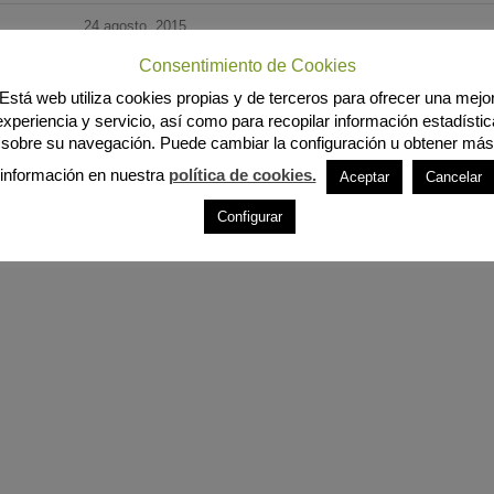
24 agosto, 2015
Consentimiento de Cookies
Está web utiliza cookies propias y de terceros para ofrecer una mejo
experiencia y servicio, así como para recopilar información estadístic
sobre su navegación. Puede cambiar la configuración u obtener más
información en nuestra
política de cookies.
Aceptar
Cancelar
Configurar