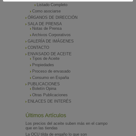
Listado de Asociados
Listado Completo
Como asociarse
ÓRGANOS DE DIRECCIÓN
SALA DE PRENSA
Notas de Prensa
Archivos Corporativos
GALERÍA DE IMÁGENES
CONTACTO
ENVASADO DE ACEITE
Tipos de Aceite
Propiedades
Proceso de envasado
Consumo en España
PUBLICACIONES
Boletín Opina
Otras Publicaciones
ENLACES DE INTERÉS
Últimos Artículos
Los precios del aceite suben más en el campo
que en las tiendas
La OCU tilda de engaño lo que son