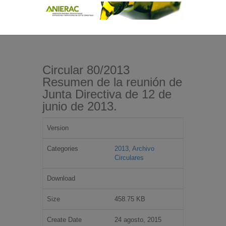
Circular 80/2013
Resumen de la reunión de
Junta Directiva de 12 de
junio de 2013.
Version
Categories
2013
,
Archivo
Circulares
Download
Size
458.75 KB
Create Date
24 agosto, 2015