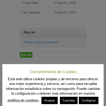
Create Date
24 agosto, 2015
Last Updated
24 agosto, 2015
Play List
Please login to download
Búsqueda
Consentimiento de Cookies
Está web utiliza cookies propias y de terceros para ofrecer
una mejor experiencia y servicio, así como para recopilar
MENÚ PRINCIPAL
información estadística sobre su navegación. Puede cambiar
la configuración u obtener más información en nuestra
INICIO
ANIERAC
política de cookies.
Aceptar
Cancelar
Configurar
Presentación