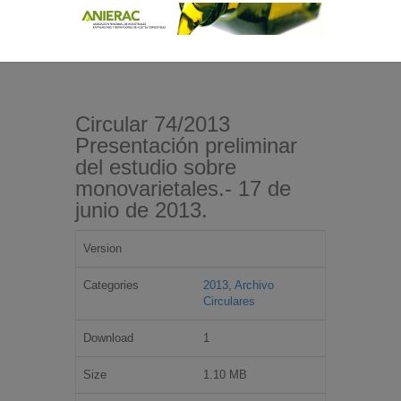
Circular 74/2013
Presentación preliminar
del estudio sobre
monovarietales.- 17 de
junio de 2013.
Version
Categories
2013
,
Archivo
Circulares
Download
1
Size
1.10 MB