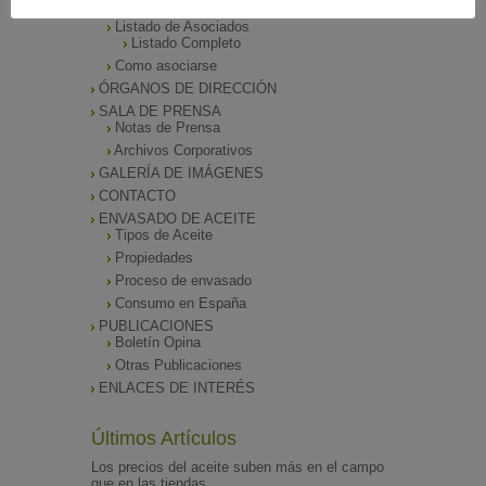
Funciones
Listado de Asociados
Listado Completo
Como asociarse
ÓRGANOS DE DIRECCIÓN
SALA DE PRENSA
Notas de Prensa
Archivos Corporativos
GALERÍA DE IMÁGENES
CONTACTO
ENVASADO DE ACEITE
Tipos de Aceite
Propiedades
Proceso de envasado
Consumo en España
PUBLICACIONES
Boletín Opina
Otras Publicaciones
ENLACES DE INTERÉS
Últimos Artículos
Los precios del aceite suben más en el campo
que en las tiendas