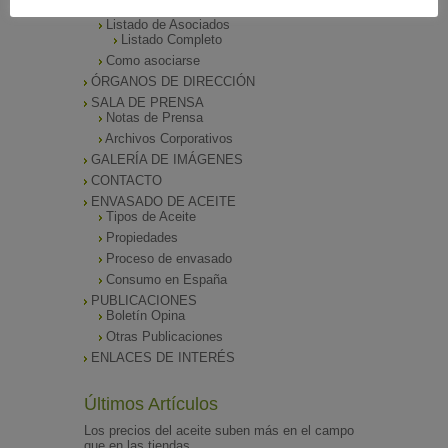
Funciones
Listado de Asociados
Listado Completo
Como asociarse
ÓRGANOS DE DIRECCIÓN
SALA DE PRENSA
Notas de Prensa
Archivos Corporativos
GALERÍA DE IMÁGENES
CONTACTO
ENVASADO DE ACEITE
Tipos de Aceite
Propiedades
Proceso de envasado
Consumo en España
PUBLICACIONES
Boletín Opina
Otras Publicaciones
ENLACES DE INTERÉS
Últimos Artículos
Los precios del aceite suben más en el campo
que en las tiendas