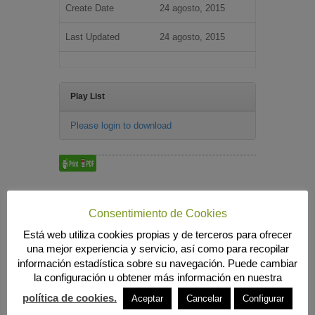
Create Date
24 agosto, 2015
Last Updated
24 agosto, 2015
Play List
Please login to download
Búsqueda
Consentimiento de Cookies
Está web utiliza cookies propias y de terceros para ofrecer
una mejor experiencia y servicio, así como para recopilar
MENÚ PRINCIPAL
información estadística sobre su navegación. Puede cambiar
la configuración u obtener más información en nuestra
INICIO
ANIERAC
política de cookies.
Aceptar
Cancelar
Configurar
Presentación