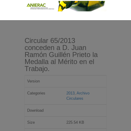
Circular 65/2013
conceden a D. Juan
Ramón Guillén Prieto la
Medalla al Mérito en el
Trabajo.
Version
Categories
2013
,
Archivo
Circulares
Download
Size
225.54 KB